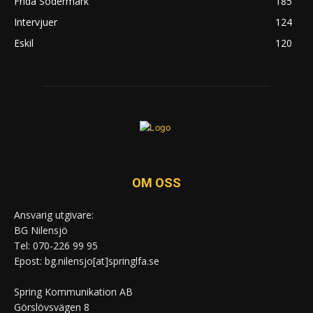
Frida Södermark
185
Intervjuer
124
Eskil
120
OM OSS
Ansvarig utgivare:
BG Nilensjö
Tel: 070-226 99 95
Epost: bg.nilensjo[at]springlfa.se
Spring Kommunikation AB
Görslövsvägen 8