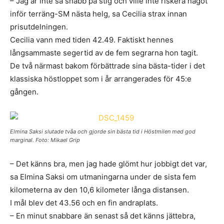
– Jag är inte så snabb på stig och ville inte riskera något
inför terräng-SM nästa helg, sa Cecilia strax innan
prisutdelningen.
Cecilia vann med tiden 42.49. Faktiskt hennes
långsammaste segertid av de fem segrarna hon tagit.
De två närmast bakom förbättrade sina bästa-tider i det
klassiska höstloppet som i år arrangerades för 45:e
gången.
Elmina Saksi slutade tvåa och gjorde sin bästa tid i Höstmilen med god
marginal. Foto: Mikael Grip
– Det känns bra, men jag hade glömt hur jobbigt det var,
sa Elmina Saksi om utmaningarna under de sista fem
kilometerna av den 10,6 kilometer långa distansen.
I mål blev det 43.56 och en fin andraplats.
– En minut snabbare än senast så det känns jättebra,