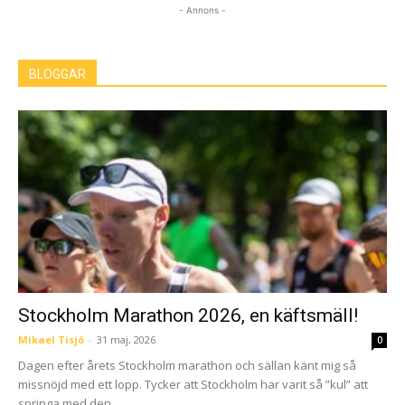
- Annons -
BLOGGAR
Stockholm Marathon 2026, en käftsmäll!
Mikael Tisjö
-
31 maj, 2026
0
Dagen efter årets Stockholm marathon och sällan känt mig så
missnöjd med ett lopp. Tycker att Stockholm har varit så ”kul” att
springa med den...