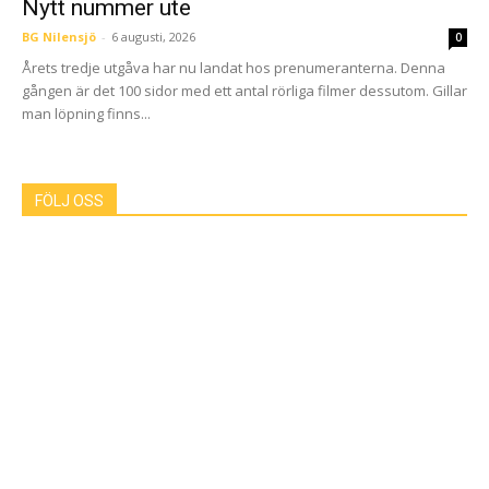
Nytt nummer ute
BG Nilensjö
-
6 augusti, 2026
0
Årets tredje utgåva har nu landat hos prenumeranterna. Denna
gången är det 100 sidor med ett antal rörliga filmer dessutom. Gillar
man löpning finns...
FÖLJ OSS