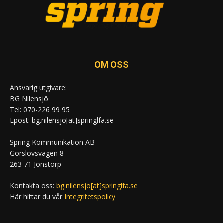
OM OSS
Ansvarig utgivare:
BG Nilensjö
Tel: 070-226 99 95
Epost: bg.nilensjo[at]springlfa.se
Spring Kommunikation AB
Görslövsvägen 8
263 71 Jonstorp
Kontakta oss:
bg.nilensjo[at]springlfa.se
Här hittar du vår
Integritetspolicy