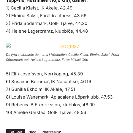
Topp-tio, Höstmilen (10,6 km), damer:
1) Cecilia Kleist, IK Akele, 42.49
2) Elmina Saksi, Föräldrafitness, 43.56
3) Frida Södermark, GoIF Tjalve, 44.20
4) Helene Lagercrantz, klubblös, 44.48
De fyra snabbaste damerna i Höstmilen. Cecilia Kleist, Elmina Saksi, Frida
Södermark och Helene Lagercrantz. Foto: Mikael Grip
5) Elin Josefsson, Norrköping, 45.39
6) Susanne Bornmar, IK Nocout.se, 46.16
7) Gunilla Ekholm, IK Akele, 47.51
8) Louise Wanemark, Apladalens Löparklubb, 47.53
9) Rebecca B.Fredriksson, klubblös, 48.09
10) Amelie Garstad, GoIF Tjalve, 48.56
TAGGAR
Höst
Norrköping