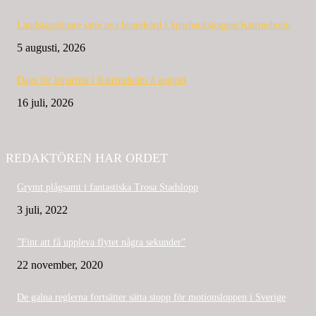
Landslagslöpare satte nya banrekord i Sparbanksjoggen Katrineholm
5 augusti, 2026
Dags för löparfest i Katrineholm 4 augusti
16 juli, 2026
REDAKTÖREN HAR ORDET
Grymt plågsamt i fantastiska Trosa Stadslopp
3 juli, 2022
”Fint att få uppleva flytet några sekunder”
22 november, 2020
De galna reglerna fortsätter sätta stopp för motionsloppen i Sverige