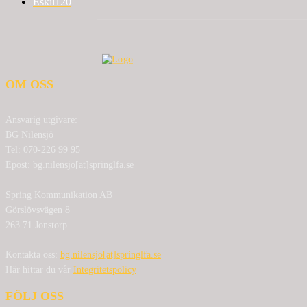
Eskil
120
OM OSS
Ansvarig utgivare:
BG Nilensjö
Tel: 070-226 99 95
Epost: bg.nilensjo[at]springlfa.se
Spring Kommunikation AB
Görslövsvägen 8
263 71 Jonstorp
Kontakta oss:
bg.nilensjo[at]springlfa.se
Här hittar du vår
Integritetspolicy
FÖLJ OSS