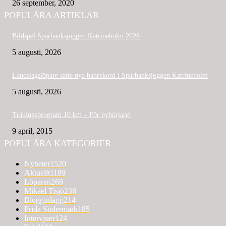
26 september, 2020
POPULÄRA ARTIKLAR
Bildspel Sparbanksjoggen Katrineholm 2026
5 augusti, 2026
Landslagslöpare satte nya banrekord i Sparbanksjoggen Katrineholm
5 augusti, 2026
Träningsprogram 10 km – För nybörjare!
9 april, 2015
POPULÄRA KATEGORIER
Nyheter
1520
Aktuellt
1189
Löparen
269
Mikael Tisjö
238
Blogginlägg
214
Frida Södermark
185
Intervjuer
124