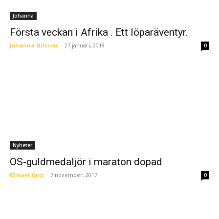
Johanna
Första veckan i Afrika . Ett löparäventyr.
Johanna Nilsson
-
27 januari, 2018
0
Nyheter
OS-guldmedaljör i maraton dopad
Mikael Grip
-
7 november, 2017
0