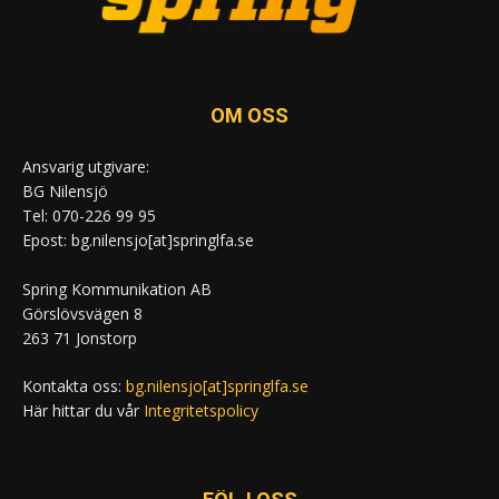
OM OSS
Ansvarig utgivare:
BG Nilensjö
Tel: 070-226 99 95
Epost: bg.nilensjo[at]springlfa.se
Spring Kommunikation AB
Görslövsvägen 8
263 71 Jonstorp
Kontakta oss:
bg.nilensjo[at]springlfa.se
Här hittar du vår
Integritetspolicy