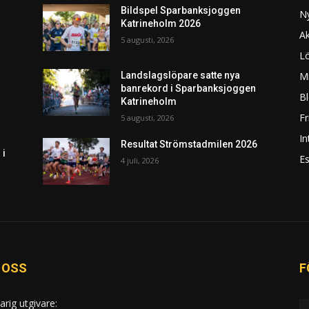
Bildspel Sparbanksjoggen
N
Katrineholm 2026
Ak
5 augusti, 2026
L
Mi
Landslagslöpare satte nya
banrekord i Sparbanksjoggen
Bl
Katrineholm
F
5 augusti, 2026
In
Resultat Strömstadmilen 2026
 i
Es
4 juli, 2026
 OSS
F
arig utgivare: