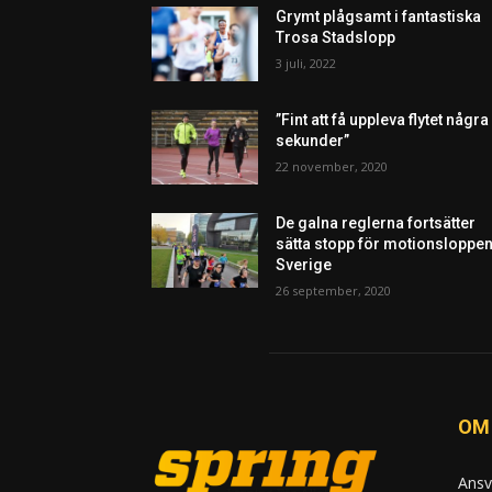
Grymt plågsamt i fantastiska
Trosa Stadslopp
3 juli, 2022
”Fint att få uppleva flytet några
sekunder”
22 november, 2020
De galna reglerna fortsätter
sätta stopp för motionsloppen
Sverige
26 september, 2020
OM
Ansv