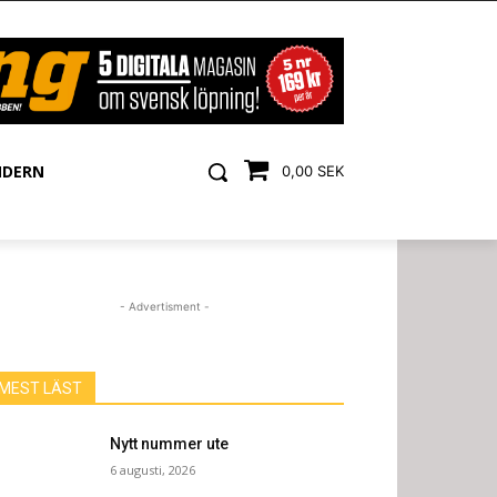
NDERN
0,00 SEK
- Advertisment -
MEST LÄST
Nytt nummer ute
6 augusti, 2026