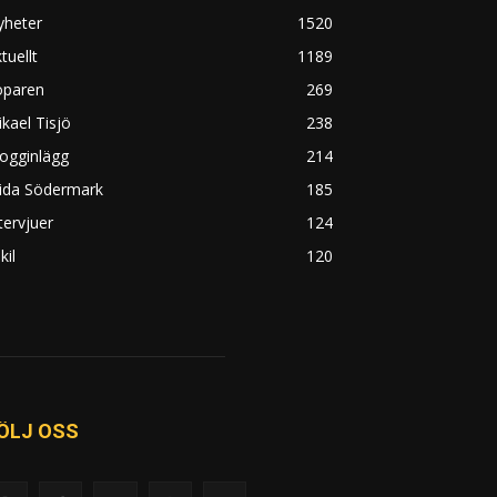
yheter
1520
tuellt
1189
öparen
269
kael Tisjö
238
ogginlägg
214
rida Södermark
185
tervjuer
124
kil
120
ÖLJ OSS