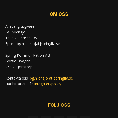
OM OSS
Ansvarig utgivare:
BG Nilensjö
Tel: 070-226 99 95
Epost: bg.nilensjo[at]springlfa.se
Spring Kommunikation AB
Görslövsvägen 8
263 71 Jonstorp
Kontakta oss:
bg.nilensjo[at]springlfa.se
Här hittar du vår
Integritetspolicy
FÖLJ OSS