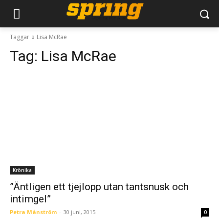
Taggar
Lisa McRae
Tag:
Lisa McRae
Krönika
”Äntligen ett tjejlopp utan tantsnusk och
intimgel”
Petra Månström
-
30 juni, 2015
0