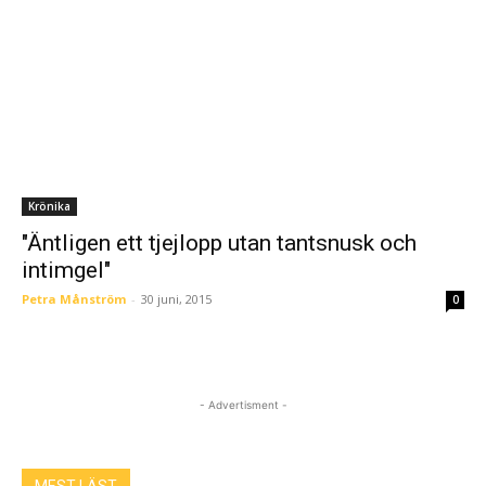
Krönika
"Äntligen ett tjejlopp utan tantsnusk och
intimgel"
Petra Månström
-
30 juni, 2015
0
- Advertisment -