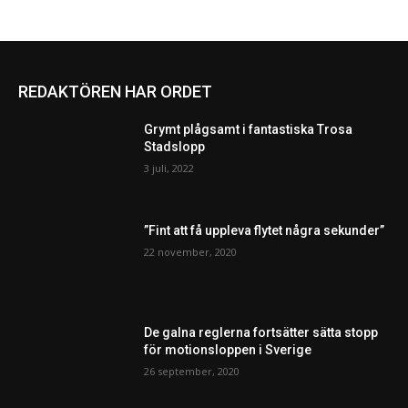
REDAKTÖREN HAR ORDET
Grymt plågsamt i fantastiska Trosa
Stadslopp
3 juli, 2022
”Fint att få uppleva flytet några sekunder”
22 november, 2020
De galna reglerna fortsätter sätta stopp
för motionsloppen i Sverige
26 september, 2020