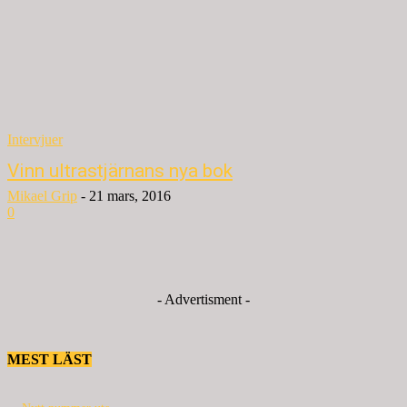
Intervjuer
Vinn ultrastjärnans nya bok
Mikael Grip
-
21 mars, 2016
0
- Advertisment -
MEST LÄST