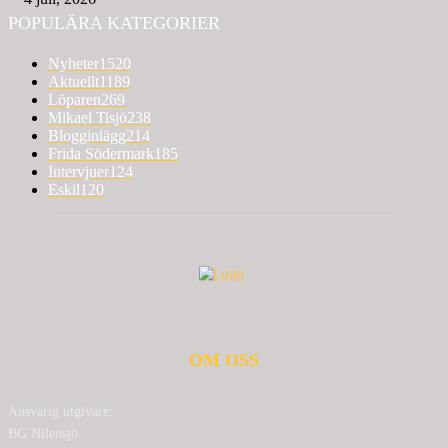
POPULÄRA KATEGORIER
Nyheter
1520
Aktuellt
1189
Löparen
269
Mikael Tisjö
238
Blogginlägg
214
Frida Södermark
185
Intervjuer
124
Eskil
120
OM OSS
Ansvarig utgivare:
BG Nilensjö