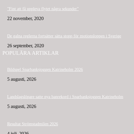
”Fint att få uppleva flytet några sekunder”
22 november, 2020
De galna reglerna fortsätter sätta stopp för motionsloppen i Sverige
26 september, 2020
POPULÄRA ARTIKLAR
Bildspel Sparbanksjoggen Katrineholm 2026
5 augusti, 2026
Landslagslöpare satte nya banrekord i Sparbanksjoggen Katrineholm
5 augusti, 2026
Resultat Strömstadmilen 2026
4 juli, 2026