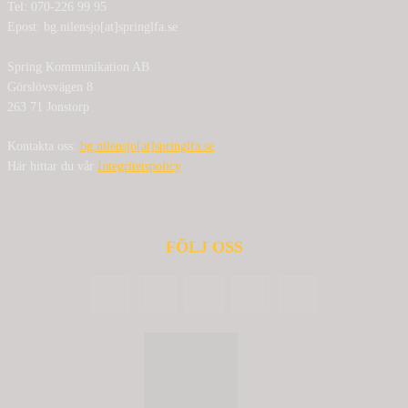
Tel: 070-226 99 95
Epost: bg.nilensjo[at]springlfa.se
Spring Kommunikation AB
Görslövsvägen 8
263 71 Jonstorp
Kontakta oss:
bg.nilensjo[at]springlfa.se
Här hittar du vår
Integritetspolicy
FÖLJ OSS