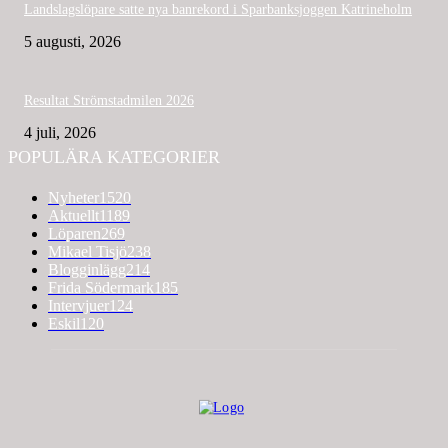
Landslagslöpare satte nya banrekord i Sparbanksjoggen Katrineholm
5 augusti, 2026
Resultat Strömstadmilen 2026
4 juli, 2026
POPULÄRA KATEGORIER
Nyheter
1520
Aktuellt
1189
Löparen
269
Mikael Tisjö
238
Blogginlägg
214
Frida Södermark
185
Intervjuer
124
Eskil
120