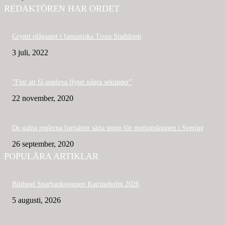
REDAKTÖREN HAR ORDET
Grymt plågsamt i fantastiska Trosa Stadslopp
3 juli, 2022
”Fint att få uppleva flytet några sekunder”
22 november, 2020
De galna reglerna fortsätter sätta stopp för motionsloppen i Sverige
26 september, 2020
POPULÄRA ARTIKLAR
Bildspel Sparbanksjoggen Katrineholm 2026
5 augusti, 2026