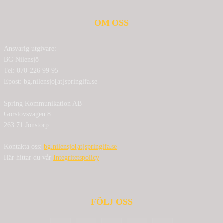
OM OSS
Ansvarig utgivare:
BG Nilensjö
Tel: 070-226 99 95
Epost: bg.nilensjo[at]springlfa.se
Spring Kommunikation AB
Görslövsvägen 8
263 71 Jonstorp
Kontakta oss:
bg.nilensjo[at]springlfa.se
Här hittar du vår
Integritetspolicy
FÖLJ OSS