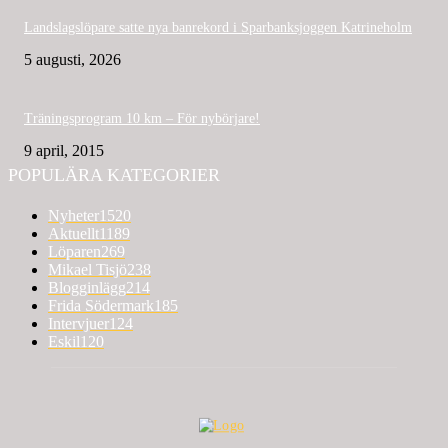
Landslagslöpare satte nya banrekord i Sparbanksjoggen Katrineholm
5 augusti, 2026
Träningsprogram 10 km – För nybörjare!
9 april, 2015
POPULÄRA KATEGORIER
Nyheter
1520
Aktuellt
1189
Löparen
269
Mikael Tisjö
238
Blogginlägg
214
Frida Södermark
185
Intervjuer
124
Eskil
120