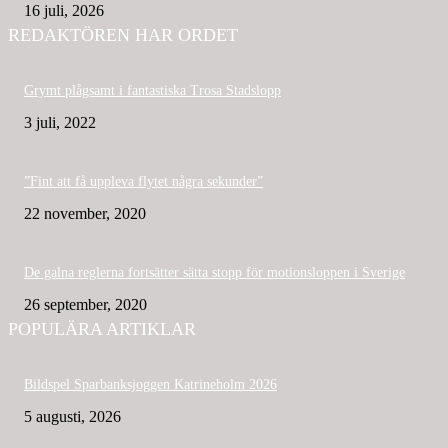
16 juli, 2026
REDAKTÖREN HAR ORDET
Grymt plågsamt i fantastiska Trosa Stadslopp
3 juli, 2022
”Fint att få uppleva flytet några sekunder”
22 november, 2020
De galna reglerna fortsätter sätta stopp för motionsloppen i Sverige
26 september, 2020
POPULÄRA ARTIKLAR
Bildspel Sparbanksjoggen Katrineholm 2026
5 augusti, 2026