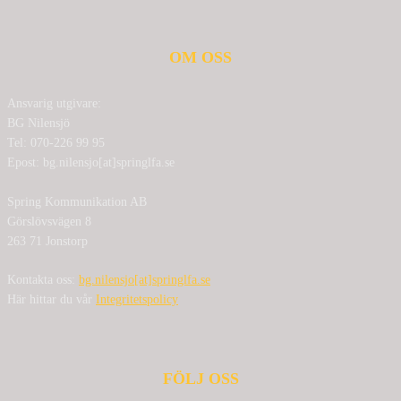
OM OSS
Ansvarig utgivare:
BG Nilensjö
Tel: 070-226 99 95
Epost: bg.nilensjo[at]springlfa.se
Spring Kommunikation AB
Görslövsvägen 8
263 71 Jonstorp
Kontakta oss:
bg.nilensjo[at]springlfa.se
Här hittar du vår
Integritetspolicy
FÖLJ OSS