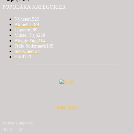
POPULÄRA KATEGORIER
Nyheter
1520
Aktuellt
1189
Löparen
269
Mikael Tisjö
238
Blogginlägg
214
Frida Södermark
185
Intervjuer
124
Eskil
120
OM OSS
Ansvarig utgivare:
BG Nilensjö