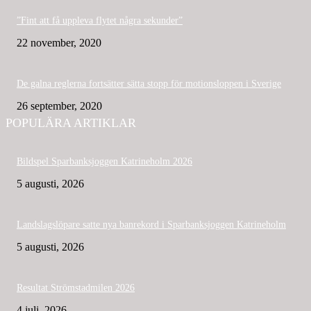
”Fint att få uppleva flytet några sekunder”
22 november, 2020
De galna reglerna fortsätter sätta stopp för motionsloppen i Sverige
26 september, 2020
POPULÄRA ARTIKLAR
Bildspel Sparbanksjoggen Katrineholm 2026
5 augusti, 2026
Landslagslöpare satte nya banrekord i Sparbanksjoggen Katrineholm
5 augusti, 2026
Resultat Strömstadmilen 2026
4 juli, 2026