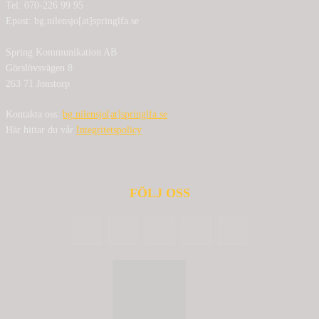
Tel: 070-226 99 95
Epost: bg.nilensjo[at]springlfa.se
Spring Kommunikation AB
Görslövsvägen 8
263 71 Jonstorp
Kontakta oss:
bg.nilensjo[at]springlfa.se
Här hittar du vår
Integritetspolicy
FÖLJ OSS