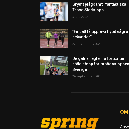
Grymt plågsamt i fantastiska
Trosa Stadslopp
3 juli, 2022
”Fint att få uppleva flytet några
sekunder”
22 november, 2020
De galna reglerna fortsätter
sätta stopp för motionsloppen
Sverige
26 september, 2020
OM
Ansv