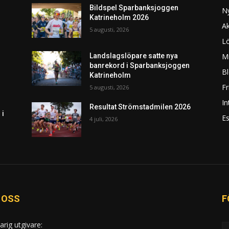
Bildspel Sparbanksjoggen
N
Katrineholm 2026
Ak
5 augusti, 2026
L
Mi
Landslagslöpare satte nya
banrekord i Sparbanksjoggen
Bl
Katrineholm
F
5 augusti, 2026
In
Resultat Strömstadmilen 2026
 i
Es
4 juli, 2026
 OSS
F
arig utgivare: