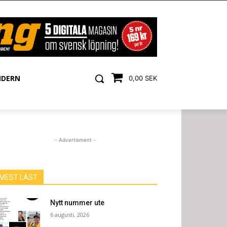
NDERN
0,00 SEK
- Advertisment -
MEST LÄST
Nytt nummer ute
6 augusti, 2026