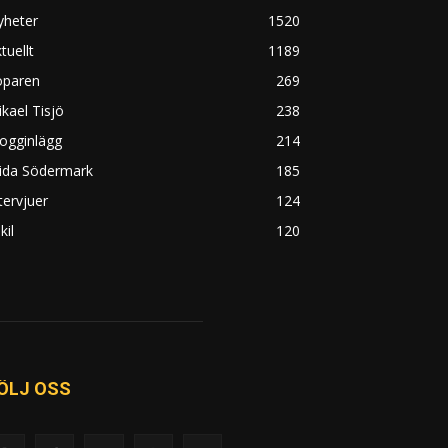
yheter
1520
tuellt
1189
öparen
269
kael Tisjö
238
ogginlägg
214
rida Södermark
185
tervjuer
124
kil
120
ÖLJ OSS