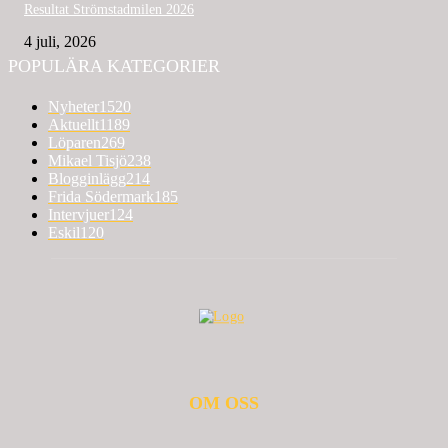
Resultat Strömstadmilen 2026
4 juli, 2026
POPULÄRA KATEGORIER
Nyheter
1520
Aktuellt
1189
Löparen
269
Mikael Tisjö
238
Blogginlägg
214
Frida Södermark
185
Intervjuer
124
Eskil
120
OM OSS