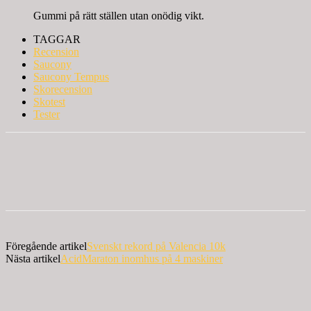
Gummi på rätt ställen utan onödig vikt.
TAGGAR
Recension
Saucony
Saucony Tempus
Skorecension
Skotest
Tester
Föregående artikel
Svenskt rekord på Valencia 10k
Nästa artikel
AcidMaraton inomhus på 4 maskiner