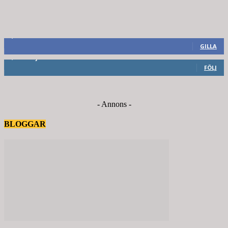
8,660
Fans
GILLA
6,714
Följare
FÖLJ
- Annons -
BLOGGAR