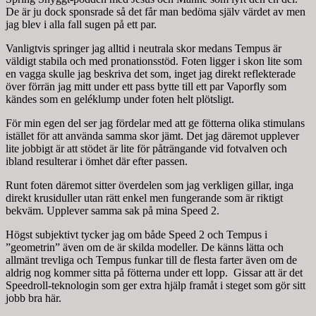
De är ju dock sponsrade så det får man bedöma själv värdet av men
jag blev i alla fall sugen på ett par.
Vanligtvis springer jag alltid i neutrala skor medans Tempus är
väldigt stabila och med pronationsstöd. Foten ligger i skon lite som
en vagga skulle jag beskriva det som, inget jag direkt reflekterade
över förrän jag mitt under ett pass bytte till ett par Vaporfly som
kändes som en geléklump under foten helt plötsligt.
För min egen del ser jag fördelar med att ge fötterna olika stimulans
istället för att använda samma skor jämt. Det jag däremot upplever
lite jobbigt är att stödet är lite för påträngande vid fotvalven och
ibland resulterar i ömhet där efter passen.
Runt foten däremot sitter överdelen som jag verkligen gillar, inga
direkt krusiduller utan rätt enkel men fungerande som är riktigt
bekväm. Upplever samma sak på mina Speed 2.
Högst subjektivt tycker jag om både Speed 2 och Tempus i
”geometrin” även om de är skilda modeller. De känns lätta och
allmänt trevliga och Tempus funkar till de flesta farter även om de
aldrig nog kommer sitta på fötterna under ett lopp. Gissar att är det
Speedroll-teknologin som ger extra hjälp framåt i steget som gör sitt
jobb bra här.