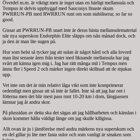
Överdel m.m. är viktigt men är inget utan en härligt mellansula och
Tempus är delvis uppbyggd med Sauconys finaste skum
PWRRUN-PB med RWRRUN runt om som stabiliserar, so far so
good.
Gissar att PWRRUN-PB snart inte är deras bästa mellansulematerial
när nya superskon Endorphin Elite släpps om nån månad dock, och
ja den är man lite sugen på.
Hur som helst så tycker jag att sulan är något hård och alla lovord
man läst senaste åren från tester med liknande mellansula har jag
svårt att känna igen mig i. Jag har rätt många mil i Tempus men
ännu fler i Speed 2 och märker ingen direkt skillnad att de mjukas
upp.
Vet inte om det är min relativt låga vikt som inte komprimerar
ordentligt men gissar att så inte är fallet. Inte så att jag har ont i
fötterna men det blir mest pass runt 10-20 km i dom, långpassen
lämnar jag åt andra skor.
På plussidan av detta ska det sägas att jag hållbarheten och känslan i
skon kommer hålla väldigt länge om jag skulle killgissa.
Allt ovan är ju i jämförelse med andra märkens nya superskum och
en del gillar ju lite mer fasta sulor och som vanligt är smaken som