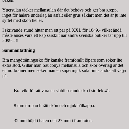
baken.
Yttersulan täcker mellansulan där det behövs och ger bra grepp,
inget för halare underlag än asfalt eller grus såklart men det är ju inte
syftet med skon heller.
I skrivande stund hittar man ett par på XXL för 1049.- vilket ändå
måste anses vara ett kap särskilt när andra svenska butiker tar upp till
2099.-!!!
Sammanfattning
Bra mängdträningssko för kanske framförallt löpare som söker lite
extra stöd. Gillar man Sauconys mellansula och skor överlag är det
en no-brainer men söker man en supermjuk sula finns andra att välja
på.
Bra vikt för att vara en stabiliserande sko i storlek 41.
8 mm drop och rätt skön och mjuk hälkappa.
35 mm höjd i hälen och 27 mm i framfoten.