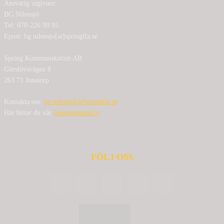
Ansvarig utgivare:
BG Nilensjö
Tel: 070-226 99 95
Epost: bg.nilensjo[at]springlfa.se
Spring Kommunikation AB
Görslövsvägen 8
263 71 Jonstorp
Kontakta oss:
bg.nilensjo[at]springlfa.se
Här hittar du vår
Integritetspolicy
FÖLJ OSS