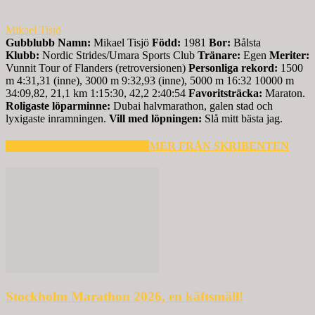
Mikael Tisjö
Gubblubb
Namn:
Mikael Tisjö
Född:
1981
Bor:
Bålsta
Klubb:
Nordic Strides/Umara Sports Club
Tränare:
Egen
Meriter:
Vunnit Tour of Flanders (retroversionen)
Personliga rekord:
1500
m 4:31,31 (inne), 3000 m 9:32,93 (inne), 5000 m 16:32 10000 m
34:09,82, 21,1 km 1:15:30, 42,2 2:40:54
Favoritsträcka:
Maraton.
Roligaste löparminne:
Dubai halvmarathon, galen stad och
lyxigaste inramningen.
Vill med löpningen:
Slå mitt bästa jag.
RELATERADE ARTIKLAR
MER FRÅN SKRIBENTEN
Stockholm Marathon 2026, en käftsmäll!