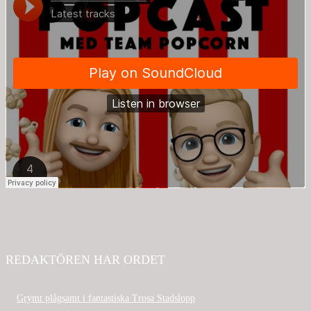
REDAKTÖREN HAR ORDET
Grymt plågsamt i fantastiska Trosa Stadslopp