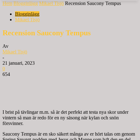
Hem
Blogginlägg
Mikael Tisjö
Recension Saucony Tempus
Blogginlägg
Mikael Tisjö
Recension Saucony Tempus
Av
Mikael Tisjö
-
21 januari, 2023
0
654
I brist på tävlingar m.m. så är det perfekt att testa nya skor under
vintern så man är redo för en ny säsong när kylan och snön
försvinner.
Saucony Tempus är en sko säkert många av er hört talas om genom
Spring Snyggt-podden med Jesus och Manne som lyft den en del.