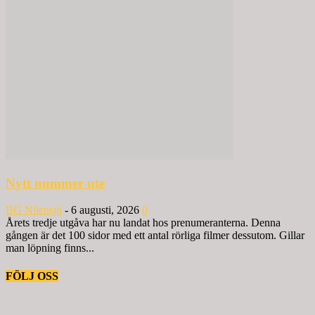
Nytt nummer ute
BG Nilensjö
-
6 augusti, 2026
0
Årets tredje utgåva har nu landat hos prenumeranterna. Denna
gången är det 100 sidor med ett antal rörliga filmer dessutom. Gillar
man löpning finns...
FÖLJ OSS