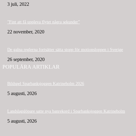
3 juli, 2022
”Fint att få uppleva flytet några sekunder”
22 november, 2020
De galna reglerna fortsätter sätta stopp för motionsloppen i Sverige
26 september, 2020
POPULÄRA ARTIKLAR
Bildspel Sparbanksjoggen Katrineholm 2026
5 augusti, 2026
Landslagslöpare satte nya banrekord i Sparbanksjoggen Katrineholm
5 augusti, 2026