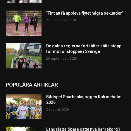
”Fint att få uppleva flytet några sekunder”
22 november, 2020
De galna reglerna fortsätter sätta stopp
för motionsloppen i Sverige
26 september, 2020
POPULÄRA ARTIKLAR
Bildspel Sparbanksjoggen Katrineholm
2026
5 augusti, 2026
Landslagslöpare satte nya banrekord i