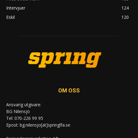
Intervjuer
124
Eskil
120
OM OSS
Ansvarig utgivare:
BG Nilensjö
Tel: 070-226 99 95
Epost: bg.nilensjo[at]springlfa.se