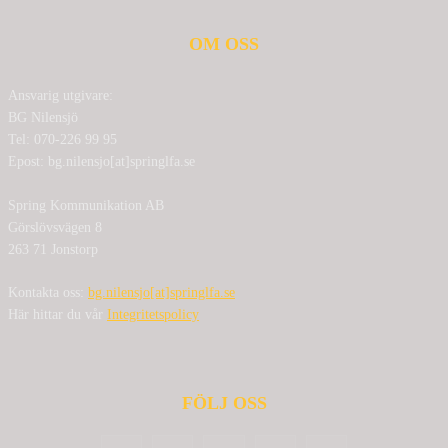
OM OSS
Ansvarig utgivare:
BG Nilensjö
Tel: 070-226 99 95
Epost: bg.nilensjo[at]springlfa.se
Spring Kommunikation AB
Görslövsvägen 8
263 71 Jonstorp
Kontakta oss:
bg.nilensjo[at]springlfa.se
Här hittar du vår
Integritetspolicy
FÖLJ OSS