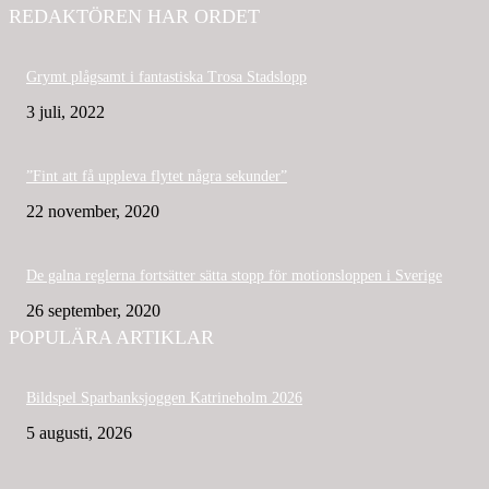
REDAKTÖREN HAR ORDET
Grymt plågsamt i fantastiska Trosa Stadslopp
3 juli, 2022
”Fint att få uppleva flytet några sekunder”
22 november, 2020
De galna reglerna fortsätter sätta stopp för motionsloppen i Sverige
26 september, 2020
POPULÄRA ARTIKLAR
Bildspel Sparbanksjoggen Katrineholm 2026
5 augusti, 2026