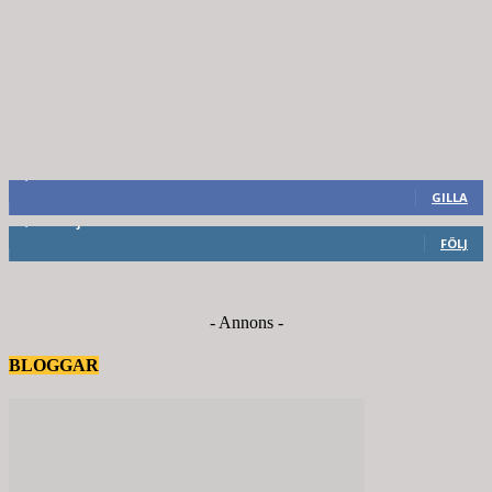
8,660
Fans
GILLA
6,714
Följare
FÖLJ
- Annons -
BLOGGAR