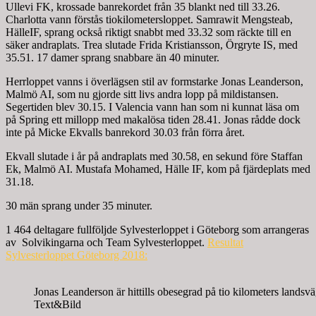
Ullevi FK, krossade banrekordet från 35 blankt ned till 33.26.
Charlotta vann förstås tiokilometersloppet. Samrawit Mengsteab,
HälleIF, sprang också riktigt snabbt med 33.32 som räckte till en
säker andraplats. Trea slutade Frida Kristiansson, Örgryte IS, med
35.51. 17 damer sprang snabbare än 40 minuter.
Herrloppet vanns i överlägsen stil av formstarke Jonas Leanderson,
Malmö AI, som nu gjorde sitt livs andra lopp på mildistansen.
Segertiden blev 30.15. I Valencia vann han som ni kunnat läsa om
på Spring ett millopp med makalösa tiden 28.41. Jonas rådde dock
inte på Micke Ekvalls banrekord 30.03 från förra året.
Ekvall slutade i år på andraplats med 30.58, en sekund före Staffan
Ek, Malmö AI. Mustafa Mohamed, Hälle IF, kom på fjärdeplats med
31.18.
30 män sprang under 35 minuter.
1 464 deltagare fullföljde Sylvesterloppet i Göteborg som arrangeras
av Solvikingarna och Team Sylvesterloppet.
Resultat
Sylvesterloppet Göteborg 2018:
Jonas Leanderson är hittills obesegrad på tio kilometers landsv
Text&Bild