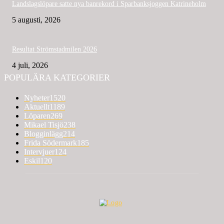
Landslagslöpare satte nya banrekord i Sparbanksjoggen Katrineholm
5 augusti, 2026
Resultat Strömstadmilen 2026
4 juli, 2026
POPULÄRA KATEGORIER
Nyheter
1520
Aktuellt
1189
Löparen
269
Mikael Tisjö
238
Blogginlägg
214
Frida Södermark
185
Intervjuer
124
Eskil
120