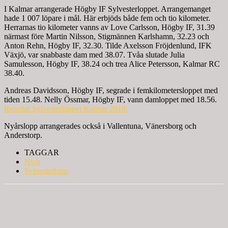
I Kalmar arrangerade Högby IF Sylvesterloppet. Arrangemanget
hade 1 007 löpare i mål. Här erbjöds både fem och tio kilometer.
Herrarnas tio kilometer vanns av Love Carlsson, Högby IF, 31.39
närmast före Martin Nilsson, Stigmännen Karlshamn, 32.23 och
Anton Rehn, Högby IF, 32.30. Tilde Axelsson Fröjdenlund, IFK
Växjö, var snabbaste dam med 38.07. Tvåa slutade Julia
Samulesson, Högby IF, 38.24 och trea Alice Petersson, Kalmar RC
38.40.
Andreas Davidsson, Högby IF, segrade i femkilometersloppet med
tiden 15.48. Nelly Össmar, Högby IF, vann damloppet med 18.56.
Resultat Sylvesterloppet Kalmar 2018:
Nyårslopp arrangerades också i Vallentuna, Vänersborg och
Anderstorp.
TAGGAR
Nyår
Sylvesterlopp