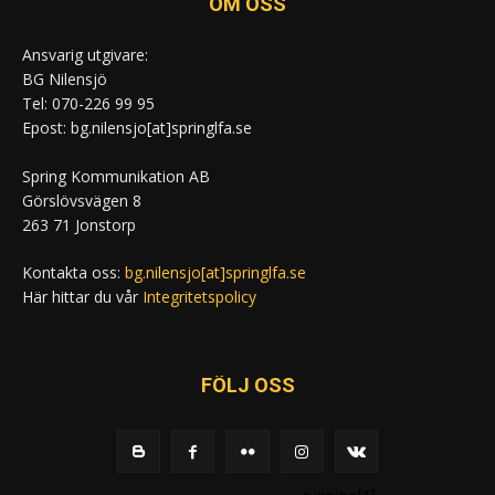
OM OSS
Ansvarig utgivare:
BG Nilensjö
Tel: 070-226 99 95
Epost: bg.nilensjo[at]springlfa.se
Spring Kommunikation AB
Görslövsvägen 8
263 71 Jonstorp
Kontakta oss:
bg.nilensjo[at]springlfa.se
Här hittar du vår
Integritetspolicy
FÖLJ OSS