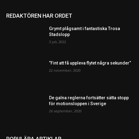
REDAKTÖREN HAR ORDET
Grymt plågsamt i fantastiska Trosa
Stadslopp
3 juli, 2022
”Fint att få uppleva flytet några sekunder”
22 november, 2020
De galna reglerna fortsätter sätta stopp
för motionsloppen i Sverige
26 september, 2020
POPULÄRA ARTIKLAR