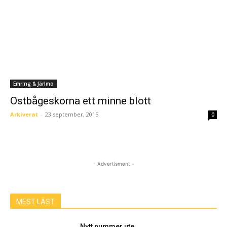
Emring & Järlmo
Ostbågeskorna ett minne blott
Arkiverat
-
23 september, 2015
0
- Advertisment -
MEST LÄST
Nytt nummer ute