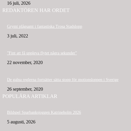
16 juli, 2026
REDAKTÖREN HAR ORDET
Grymt plågsamt i fantastiska Trosa Stadslopp
3 juli, 2022
”Fint att få uppleva flytet några sekunder”
22 november, 2020
De galna reglerna fortsätter sätta stopp för motionsloppen i Sverige
26 september, 2020
POPULÄRA ARTIKLAR
Bildspel Sparbanksjoggen Katrineholm 2026
5 augusti, 2026