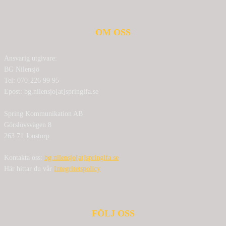
OM OSS
Ansvarig utgivare:
BG Nilensjö
Tel: 070-226 99 95
Epost: bg.nilensjo[at]springlfa.se
Spring Kommunikation AB
Görslövsvägen 8
263 71 Jonstorp
Kontakta oss:
bg.nilensjo[at]springlfa.se
Här hittar du vår
Integritetspolicy
FÖLJ OSS