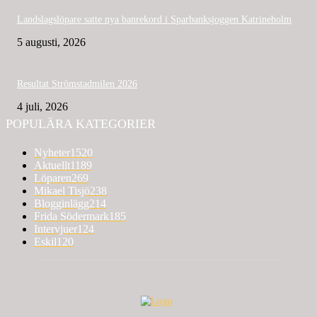
Landslagslöpare satte nya banrekord i Sparbanksjoggen Katrineholm
5 augusti, 2026
Resultat Strömstadmilen 2026
4 juli, 2026
POPULÄRA KATEGORIER
Nyheter
1520
Aktuellt
1189
Löparen
269
Mikael Tisjö
238
Blogginlägg
214
Frida Södermark
185
Intervjuer
124
Eskil
120