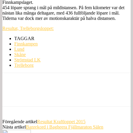
Finnkampslaget.
454 löpare sprang i mål på mildistansen. På fem kilometer var det
nästan lika många deltagare, med 436 fullföljande löpare i mål.
Tiderna var dock mer av motionskaraktär på halva distansen.
Resultat, Trelleborgsloppet:
TAGGAR
Finnkampen
Lund
Skåne
Strömstad LK
Trelleborg
Föregående artikel
Resultat Kraftloppet 2015
Nästa artikel
Banrekord i Bagheera Fjällmaraton Sälen