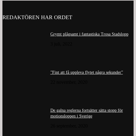
REDAKTÖREN HAR ORDET
Grymt plågsamt i fantastiska Trosa Stadslopp
3 juli, 2022
”Fint att få uppleva flytet några sekunder”
22 november, 2020
De galna reglerna fortsätter sätta stopp för
motionsloppen i Sverige
26 september, 2020