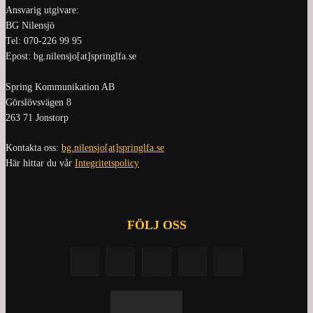
Ansvarig utgivare:
BG Nilensjö
Tel: 070-226 99 95
Epost: bg.nilensjo[at]springlfa.se
Spring Kommunikation AB
Görslövsvägen 8
263 71 Jonstorp
Kontakta oss:
bg.nilensjo[at]springlfa.se
Här hittar du vår
Integritetspolicy
FÖLJ OSS