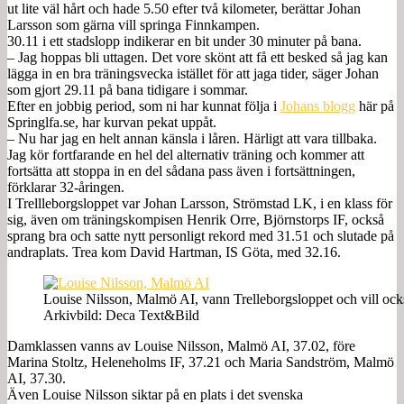
ut lite väl hårt och hade 5.50 efter två kilometer, berättar Johan
Larsson som gärna vill springa Finnkampen.
30.11 i ett stadslopp indikerar en bit under 30 minuter på bana.
– Jag hoppas bli uttagen. Det vore skönt att få ett besked så jag kan
lägga in en bra träningsvecka istället för att jaga tider, säger Johan
som gjort 29.11 på bana tidigare i sommar.
Efter en jobbig period, som ni har kunnat följa i
Johans blogg
här på
Springlfa.se, har kurvan pekat uppåt.
– Nu har jag en helt annan känsla i låren. Härligt att vara tillbaka.
Jag kör fortfarande en hel del alternativ träning och kommer att
fortsätta att stoppa in en del sådana pass även i fortsättningen,
förklarar 32-åringen.
I Trellleborgsloppet var Johan Larsson, Strömstad LK, i en klass för
sig, även om träningskompisen Henrik Orre, Björnstorps IF, också
sprang bra och satte nytt personligt rekord med 31.51 och slutade på
andraplats. Trea kom David Hartman, IS Göta, med 32.16.
Louise Nilsson, Malmö AI, vann Trelleborgsloppet och vill oc
Arkivbild: Deca Text&Bild
Damklassen vanns av Louise Nilsson, Malmö AI, 37.02, före
Marina Stoltz, Heleneholms IF, 37.21 och Maria Sandström, Malmö
AI, 37.30.
Även Louise Nilsson siktar på en plats i det svenska