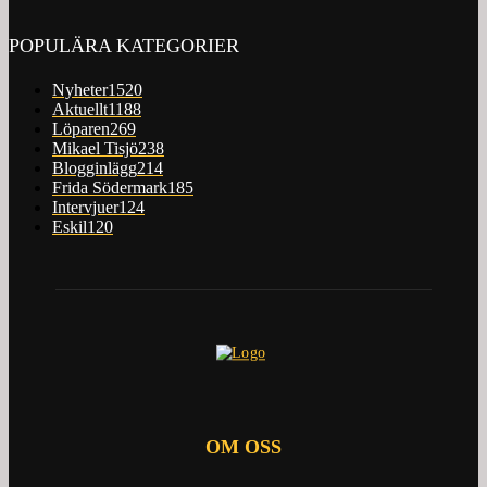
POPULÄRA KATEGORIER
Nyheter
1520
Aktuellt
1188
Löparen
269
Mikael Tisjö
238
Blogginlägg
214
Frida Södermark
185
Intervjuer
124
Eskil
120
OM OSS