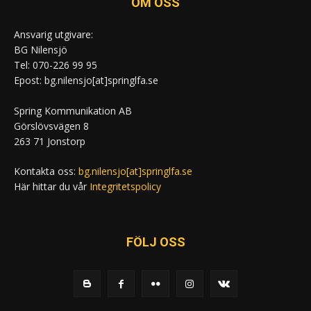
OM OSS
Ansvarig utgivare:
BG Nilensjö
Tel: 070-226 99 95
Epost: bg.nilensjo[at]springlfa.se
Spring Kommunikation AB
Görslövsvägen 8
263 71 Jonstorp
Kontakta oss:
bg.nilensjo[at]springlfa.se
Här hittar du vår
Integritetspolicy
FÖLJ OSS