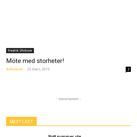
Fredrik Uhrbom
Möte med storheter!
Arkiverat
-
25 mars, 2015
2
- Advertisment -
MEST LÄST
Nytt nummer ute