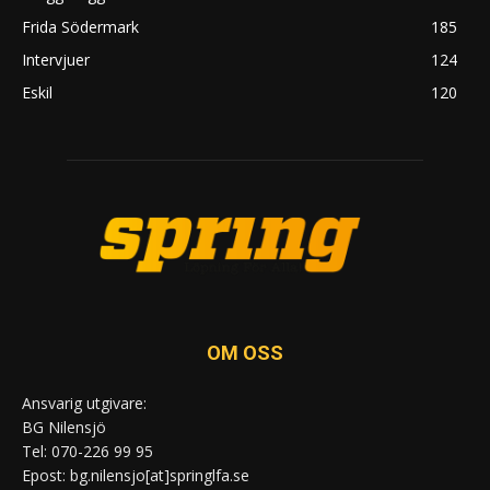
Frida Södermark
185
Intervjuer
124
Eskil
120
OM OSS
Ansvarig utgivare:
BG Nilensjö
Tel: 070-226 99 95
Epost: bg.nilensjo[at]springlfa.se