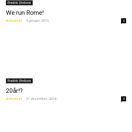
Fredrik Uhrbom
We run Rome!
Arkiverat
-
5 januari, 2015
4
Fredrik Uhrbom
20år!?
Arkiverat
-
21 december, 2014
4