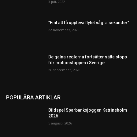
3 juli, 2022
”Fint att få uppleva flytet några sekunder”
22 november, 2020
De galna reglerna fortsätter sätta stopp
för motionsloppen i Sverige
26 september, 2020
POPULÄRA ARTIKLAR
Bildspel Sparbanksjoggen Katrineholm
2026
5 augusti, 2026