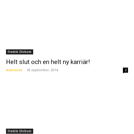
Fredrik Uhrbom
Helt slut och en helt ny karriär!
Arkiverat
-
18 september, 2014
2
Fredrik Uhrbom