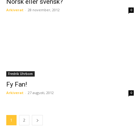
Norsk eller svensk?
Arkiverat
-
28 november, 2012
0
Fredrik Uhrbom
Fy Fan!
Arkiverat
-
27 augusti, 2012
0
1
2