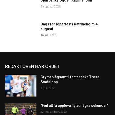
Sparbanksjoggen Katrineholm
5 augusti, 2026
Dags för löparfest i Katrineholm 4
augusti
16 juli, 2026
REDAKTÖREN HAR ORDET
Grymt plågsamt i fantastiska Trosa
Stadslopp
3 juli, 2022
”Fint att få uppleva flytet några sekunder”
22 november, 2020