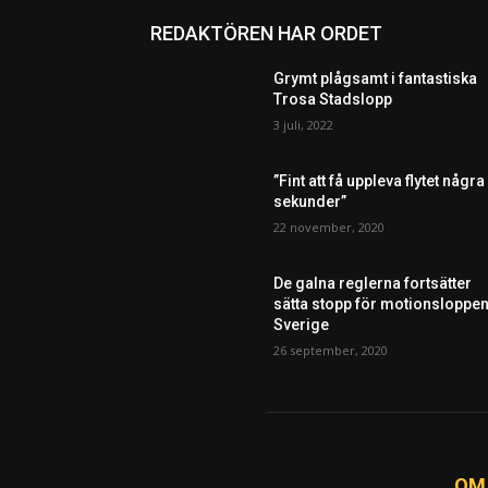
REDAKTÖREN HAR ORDET
Grymt plågsamt i fantastiska
Trosa Stadslopp
3 juli, 2022
”Fint att få uppleva flytet några
sekunder”
22 november, 2020
De galna reglerna fortsätter
sätta stopp för motionsloppen
Sverige
26 september, 2020
OM