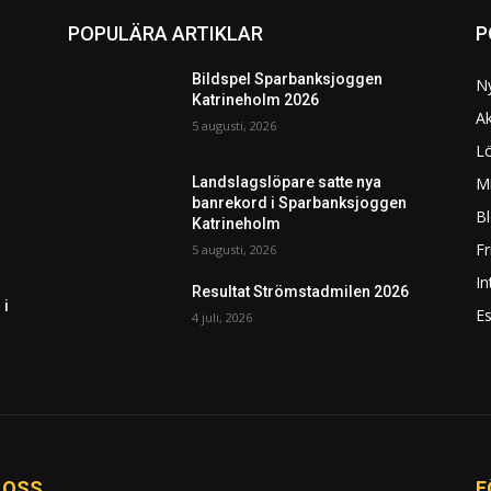
POPULÄRA ARTIKLAR
P
Bildspel Sparbanksjoggen
N
Katrineholm 2026
Ak
5 augusti, 2026
L
Mi
Landslagslöpare satte nya
banrekord i Sparbanksjoggen
Bl
Katrineholm
F
5 augusti, 2026
In
Resultat Strömstadmilen 2026
 i
Es
4 juli, 2026
 OSS
F