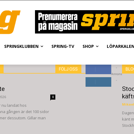
SPRINGKLUBBEN
SPRING-TV
SHOP
LÖPARKALE
-
FÖLJ OSS
BLO
Annons
8,660
Fans
-
GILLA
te
Sto
6,714
Följare
käft
2026
0
FÖLJ
Mikael
r nu landat hos
a gången är det 100 sidor
Dagen 
ilmer dessutom. Gillar man
känt m
Stockh