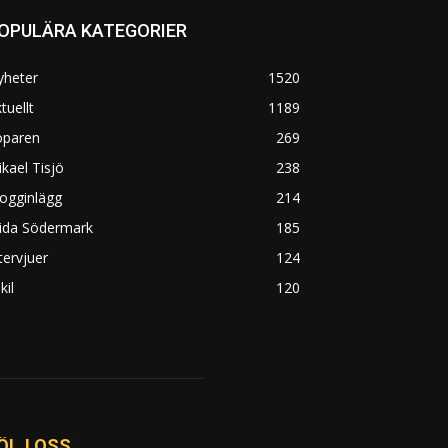
OPULÄRA KATEGORIER
yheter
1520
tuellt
1189
öparen
269
kael Tisjö
238
ogginlägg
214
rida Södermark
185
tervjuer
124
kil
120
ÖLJ OSS