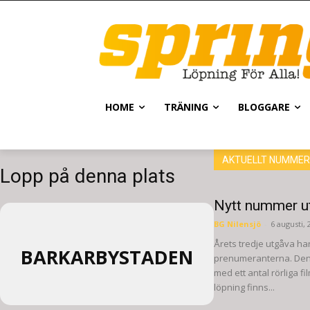
HOME
TRÄNING
BLOGGARE
AKTUELLT NUMMER
Lopp på denna plats
Nytt nummer u
BG Nilensjö
-
6 augusti, 
Årets tredje utgåva ha
BARKARBYSTADEN
prenumeranterna. Denn
med ett antal rörliga f
löpning finns...