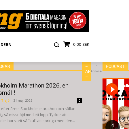
NDERN
0,00 SEK
-
GGAR
–
PODCAST
ANNONS
Annons-
–
ckholm Marathon 2026, en
smäll!
 Tisjö
-
31 maj, 2026
0
efter årets Stockholm marathon och sällan
ig så missnöjd med ett lopp. Tycker att
olm har varit så ”kul” att springa med den...