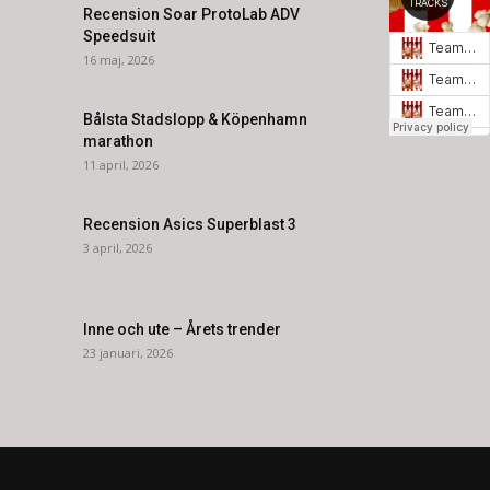
Recension Soar ProtoLab ADV
Speedsuit
16 maj, 2026
Bålsta Stadslopp & Köpenhamn
marathon
11 april, 2026
Recension Asics Superblast 3
3 april, 2026
Inne och ute – Årets trender
23 januari, 2026