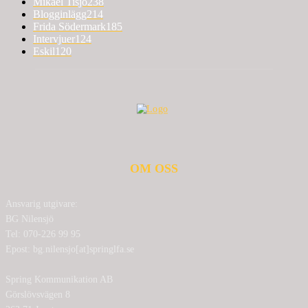
Mikael Tisjö
238
Blogginlägg
214
Frida Södermark
185
Intervjuer
124
Eskil
120
OM OSS
Ansvarig utgivare:
BG Nilensjö
Tel: 070-226 99 95
Epost: bg.nilensjo[at]springlfa.se
Spring Kommunikation AB
Görslövsvägen 8