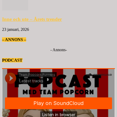
Inne och ute – Årets trender
23 januari, 2026
– ANNONS –
- Annons-
PODCAST