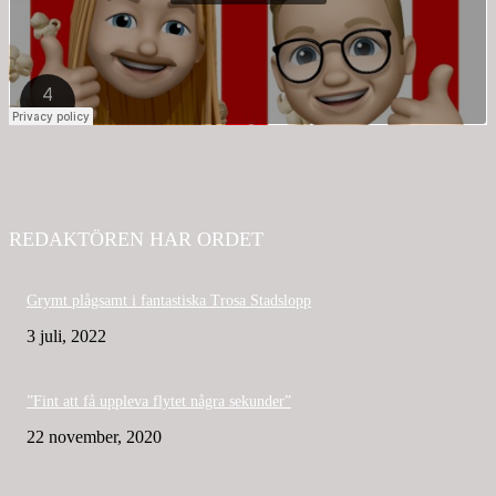
REDAKTÖREN HAR ORDET
Grymt plågsamt i fantastiska Trosa Stadslopp
3 juli, 2022
”Fint att få uppleva flytet några sekunder”
22 november, 2020