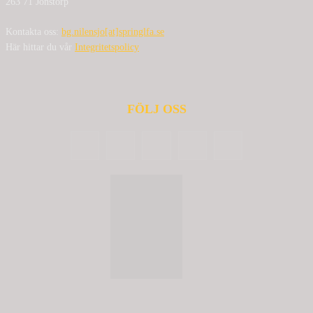
263 71 Jonstorp
Kontakta oss:
bg.nilensjo[at]springlfa.se
Här hittar du vår
Integritetspolicy
FÖLJ OSS