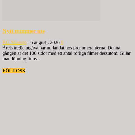
Nytt nummer ute
BG Nilensjö
-
6 augusti, 2026
0
Årets tredje utgåva har nu landat hos prenumeranterna. Denna
gången är det 100 sidor med ett antal rörliga filmer dessutom. Gillar
man löpning finns...
FÖLJ OSS