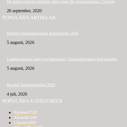
De galna reglerna fortsätter sätta stopp för motionsloppen i Sverige
26 september, 2020
POPULÄRA ARTIKLAR
Bildspel Sparbanksjoggen Katrineholm 2026
5 augusti, 2026
Landslagslöpare satte nya banrekord i Sparbanksjoggen Katrineholm
5 augusti, 2026
Resultat Strömstadmilen 2026
4 juli, 2026
POPULÄRA KATEGORIER
Nyheter
1520
Aktuellt
1189
Löparen
269