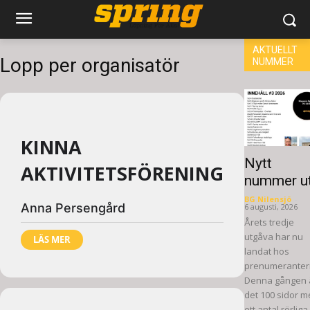
AKTUELLT
Lopp per organisatör
NUMMER
KINNA
Nytt
AKTIVITETSFÖRENING
nummer u
BG Nilensjö
-
Anna Persengård
6 augusti, 2026
Årets tredje
utgåva har nu
LÄS MER
landat hos
prenumeranter
Denna gången 
det 100 sidor 
ett antal rörliga