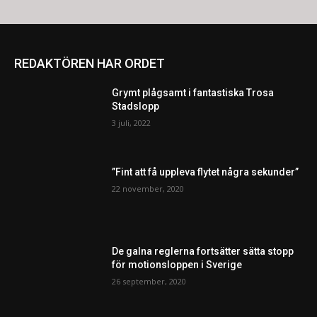
REDAKTÖREN HAR ORDET
Grymt plågsamt i fantastiska Trosa
Stadslopp
3 juli, 2022
”Fint att få uppleva flytet några sekunder”
22 november, 2020
De galna reglerna fortsätter sätta stopp
för motionsloppen i Sverige
26 september, 2020