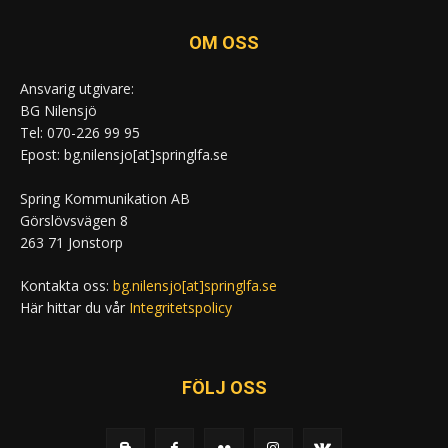
OM OSS
Ansvarig utgivare:
BG Nilensjö
Tel: 070-226 99 95
Epost: bg.nilensjo[at]springlfa.se
Spring Kommunikation AB
Görslövsvägen 8
263 71 Jonstorp
Kontakta oss:
bg.nilensjo[at]springlfa.se
Här hittar du vår
Integritetspolicy
FÖLJ OSS