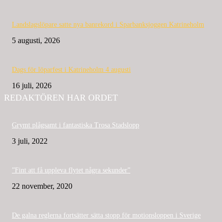
Landslagslöpare satte nya banrekord i Sparbanksjoggen Katrineholm
5 augusti, 2026
Dags för löparfest i Katrineholm 4 augusti
16 juli, 2026
REDAKTÖREN HAR ORDET
Grymt plågsamt i fantastiska Trosa Stadslopp
3 juli, 2022
”Fint att få uppleva flytet några sekunder”
22 november, 2020
De galna reglerna fortsätter sätta stopp för motionsloppen i Sverige