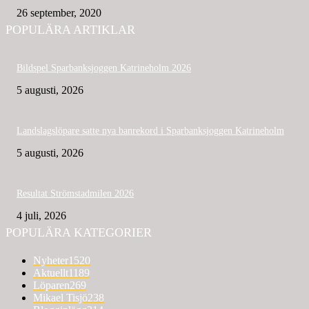
26 september, 2020
POPULÄRA ARTIKLAR
Bildspel Sparbanksjoggen Katrineholm 2026
5 augusti, 2026
Landslagslöpare satte nya banrekord i Sparbanksjoggen Katrineholm
5 augusti, 2026
Resultat Strömstadmilen 2026
4 juli, 2026
POPULÄRA KATEGORIER
Nyheter
1520
Aktuellt
1189
Löparen
269
Mikael Tisjö
238