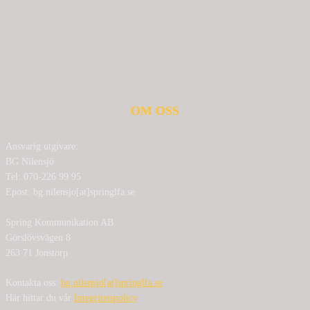
OM OSS
Ansvarig utgivare:
BG Nilensjö
Tel: 070-226 99 95
Epost: bg.nilensjo[at]springlfa.se
Spring Kommunikation AB
Görslövsvägen 8
263 71 Jonstorp
Kontakta oss:
bg.nilensjo[at]springlfa.se
Här hittar du vår
Integritetspolicy