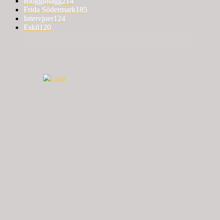
Blogginlägg
214
Frida Södermark
185
Intervjuer
124
Eskil
120