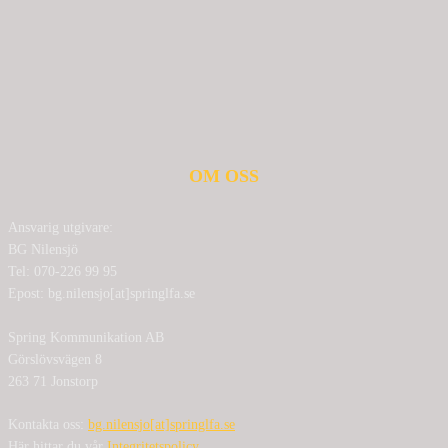
OM OSS
Ansvarig utgivare:
BG Nilensjö
Tel: 070-226 99 95
Epost: bg.nilensjo[at]springlfa.se
Spring Kommunikation AB
Görslövsvägen 8
263 71 Jonstorp
Kontakta oss:
bg.nilensjo[at]springlfa.se
Här hittar du vår
Integritetspolicy