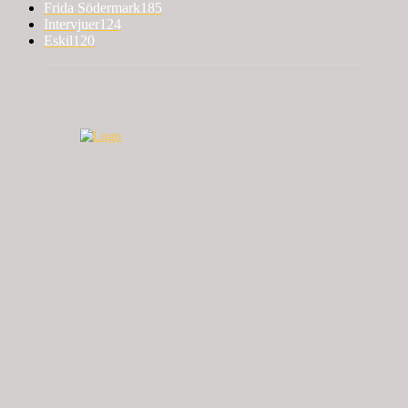
Frida Södermark
185
Intervjuer
124
Eskil
120