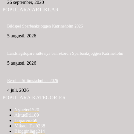
26 september, 2020
POPULÄRA ARTIKLAR
Bildspel Sparbanksjoggen Katrineholm 2026
5 augusti, 2026
Landslagslöpare satte nya banrekord i Sparbanksjoggen Katrineholm
5 augusti, 2026
Resultat Strömstadmilen 2026
4 juli, 2026
POPULÄRA KATEGORIER
Nyheter
1520
Aktuellt
1189
Löparen
269
Mikael Tisjö
238
Blogginlägg
214