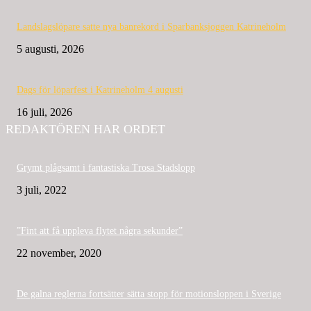
Landslagslöpare satte nya banrekord i Sparbanksjoggen Katrineholm
5 augusti, 2026
Dags för löparfest i Katrineholm 4 augusti
16 juli, 2026
REDAKTÖREN HAR ORDET
Grymt plågsamt i fantastiska Trosa Stadslopp
3 juli, 2022
”Fint att få uppleva flytet några sekunder”
22 november, 2020
De galna reglerna fortsätter sätta stopp för motionsloppen i Sverige