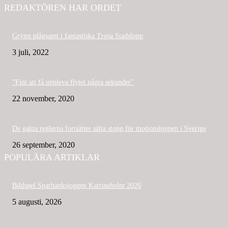
REDAKTÖREN HAR ORDET
Grymt plågsamt i fantastiska Trosa Stadslopp
3 juli, 2022
”Fint att få uppleva flytet några sekunder”
22 november, 2020
De galna reglerna fortsätter sätta stopp för motionsloppen i Sverige
26 september, 2020
POPULÄRA ARTIKLAR
Bildspel Sparbanksjoggen Katrineholm 2026
5 augusti, 2026