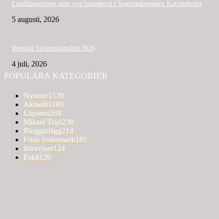
Landslagslöpare satte nya banrekord i Sparbanksjoggen Katrineholm
5 augusti, 2026
Resultat Strömstadmilen 2026
4 juli, 2026
POPULÄRA KATEGORIER
Nyheter
1520
Aktuellt
1189
Löparen
269
Mikael Tisjö
238
Blogginlägg
214
Frida Södermark
185
Intervjuer
124
Eskil
120