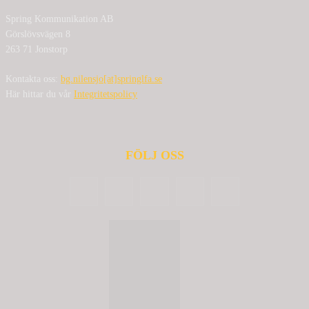
Spring Kommunikation AB
Görslövsvägen 8
263 71 Jonstorp
Kontakta oss:
bg.nilensjo[at]springlfa.se
Här hittar du vår
Integritetspolicy
FÖLJ OSS