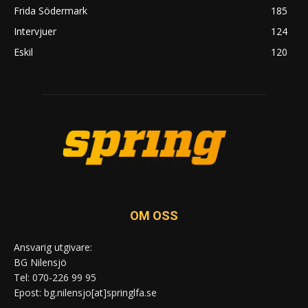
Frida Södermark
185
Intervjuer
124
Eskil
120
OM OSS
Ansvarig utgivare:
BG Nilensjö
Tel: 070-226 99 95
Epost: bg.nilensjo[at]springlfa.se