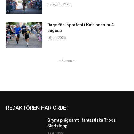
5 augusti, 2026
Dags för löparfest i Katrineholm 4
augusti
16 juli, 2026
- Annons -
REDAKTÖREN HAR ORDET
Grymt plågsamt i fantastiska Trosa
Stadslopp
3 juli, 2022