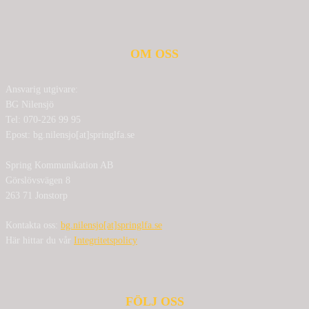
OM OSS
Ansvarig utgivare:
BG Nilensjö
Tel: 070-226 99 95
Epost: bg.nilensjo[at]springlfa.se
Spring Kommunikation AB
Görslövsvägen 8
263 71 Jonstorp
Kontakta oss:
bg.nilensjo[at]springlfa.se
Här hittar du vår
Integritetspolicy
FÖLJ OSS