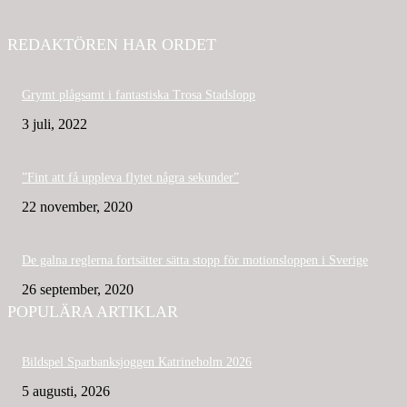
REDAKTÖREN HAR ORDET
Grymt plågsamt i fantastiska Trosa Stadslopp
3 juli, 2022
”Fint att få uppleva flytet några sekunder”
22 november, 2020
De galna reglerna fortsätter sätta stopp för motionsloppen i Sverige
26 september, 2020
POPULÄRA ARTIKLAR
Bildspel Sparbanksjoggen Katrineholm 2026
5 augusti, 2026