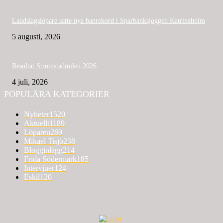
Landslagslöpare satte nya banrekord i Sparbanksjoggen Katrineholm
5 augusti, 2026
Resultat Strömstadmilen 2026
4 juli, 2026
POPULÄRA KATEGORIER
Nyheter
1520
Aktuellt
1189
Löparen
269
Mikael Tisjö
238
Blogginlägg
214
Frida Södermark
185
Intervjuer
124
Eskil
120