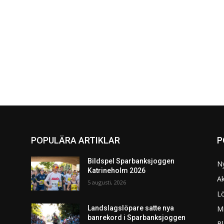
POPULÄRA ARTIKLAR
P
Bildspel Sparbanksjoggen
N
Katrineholm 2026
Ak
5 augusti, 2026
L
Mi
Landslagslöpare satte nya
banrekord i Sparbanksjoggen
Bl