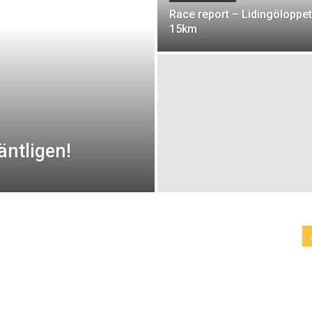
Race report – Lidingöloppet
15km
äntligen!