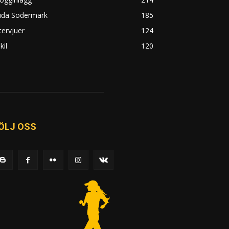
rida Södermark
185
tervjuer
124
kil
120
ÖLJ OSS