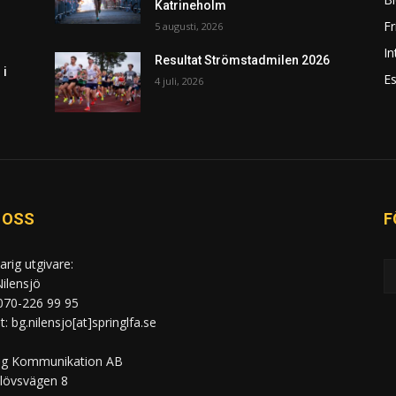
Katrineholm
F
5 augusti, 2026
In
Resultat Strömstadmilen 2026
 i
Es
4 juli, 2026
 OSS
F
arig utgivare:
ilensjö
 070-226 99 95
: bg.nilensjo[at]springlfa.se
ng Kommunikation AB
lövsvägen 8