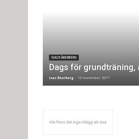
ISACS ÅKERBERG
Dags för grundträning, 
Isac Åkerberg
-
13 november, 2017
Här finns det inga inlägg att visa