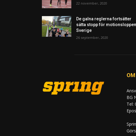
22 november, 2020
De galna reglerna fortsätter
sätta stopp för motionsloppen
Sverige
26 september, 2020
OM
Ansv
BG N
Tel:
Epost
Spri
Görs