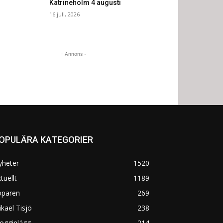
Katrineholm 4 augusti
16 juli, 2026
- Annons -
OPULÄRA KATEGORIER
yheter
1520
tuellt
1189
öparen
269
kael Tisjö
238
ogginlägg
214