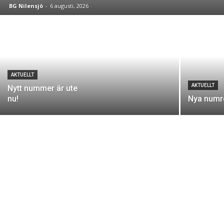
BG Nilensjö
-
6 augusti, 2026
AKTUELLT
AKTUELLT
Nytt nummer är ute
nu!
Nya numre