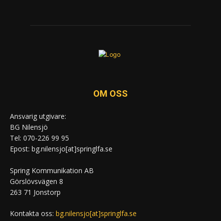
OM OSS
Ansvarig utgivare:
BG Nilensjö
Tel: 070-226 99 95
Epost: bg.nilensjo[at]springlfa.se
Spring Kommunikation AB
Görslövsvägen 8
263 71 Jonstorp
Kontakta oss:
bg.nilensjo[at]springlfa.se