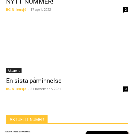
NYTT NUMMER!
BG Nilensjö
-
17 april, 2022
2
Aktuellt
En sista påminnelse
BG Nilensjö
-
21 november, 2021
0
AKTUELLT NUMER