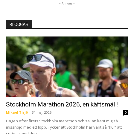
- Annons -
BLOGGAR
Stockholm Marathon 2026, en käftsmäll!
Mikael Tisjö
-
31 maj, 2026
0
Dagen efter årets Stockholm marathon och sällan känt mig så
missnöjd med ett lopp. Tycker att Stockholm har varit så ”kul” att
springa med den...