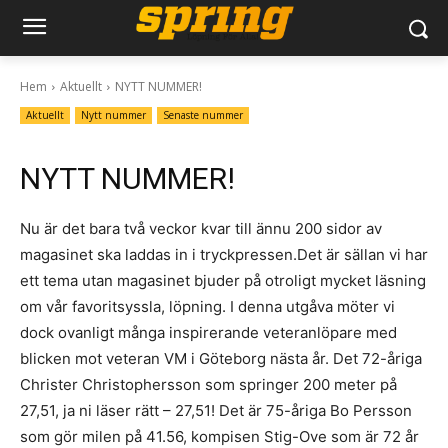
Hem
Aktuellt
NYTT NUMMER!
Aktuellt
Nytt nummer
Senaste nummer
NYTT NUMMER!
Nu är det bara två veckor kvar till ännu 200 sidor av
magasinet ska laddas in i tryckpressen.Det är sällan vi har
ett tema utan magasinet bjuder på otroligt mycket läsning
om vår favoritsyssla, löpning. I denna utgåva möter vi
dock ovanligt många inspirerande veteranlöpare med
blicken mot veteran VM i Göteborg nästa år. Det 72-åriga
Christer Christophersson som springer 200 meter på
27,51, ja ni läser rätt – 27,51! Det är 75-åriga Bo Persson
som gör milen på 41.56, kompisen Stig-Ove som är 72 år