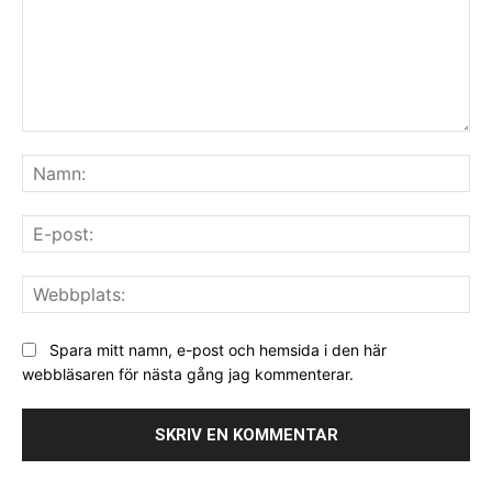
Kommentar:
Na
E-
pos
We
Spara mitt namn, e-post och hemsida i den här
webbläsaren för nästa gång jag kommenterar.