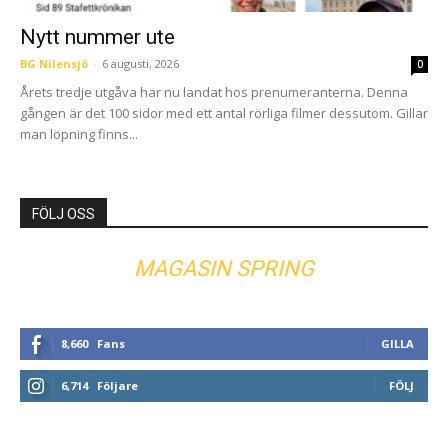
Nytt nummer ute
BG Nilensjö
-
6 augusti, 2026
0
Årets tredje utgåva har nu landat hos prenumeranterna. Denna
gången är det 100 sidor med ett antal rörliga filmer dessutom. Gillar
man löpning finns...
FÖLJ OSS
MAGASIN SPRING
8,660
Fans
GILLA
6,714
Följare
FÖLJ