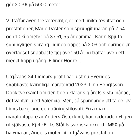
gör 20.36 på 5000 meter.
Vi träffar även tre veterantjejer med unika resultat och
prestationer, Marie Dasler som sprungit maran på 2.54
och 10 kilometer på 37.51, 55 år gammal. Karin Spjuth
som nyligen sprang Lidingöloppet på 2.06 och därmed är
överlägset snabbaste tjej över 50 år. Vi träffar även ett
medaljhopp i gång, Ellinor Hogrell.
Utgåvans 24 timmars profil har just nu Sveriges
snabbaste kvinnliga maratontid 2023, Linn Bengtsson.
Dock tveksamt om den tiden klarar sig årets sista månad,
det väntar ju ett Valencia. Men, så spännande att ta del av
Linns bakgrund och träningsfilosofi. En annan
maratonlöpare är Anders Österlund, han raderade nyligen
ut självaste Kjell-Eriks Ståhls svenska rekord i M50 på
halvmaran, Anders möter ni i utgåvans prestation.