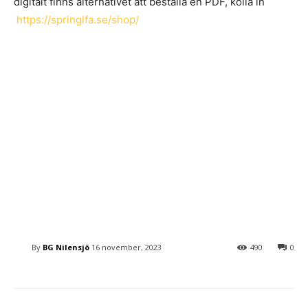
digitalt finns alternativet att beställa en PDF, kolla in
https://springlfa.se/shop/
By
BG Nilensjö
16 november, 2023
490
0