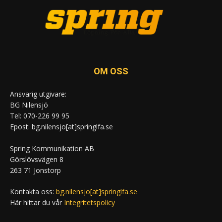
OM OSS
Ansvarig utgivare:
BG Nilensjö
Tel: 070-226 99 95
Epost: bg.nilensjo[at]springlfa.se
Spring Kommunikation AB
Görslövsvägen 8
263 71 Jonstorp
Kontakta oss:
bg.nilensjo[at]springlfa.se
Här hittar du vår
Integritetspolicy