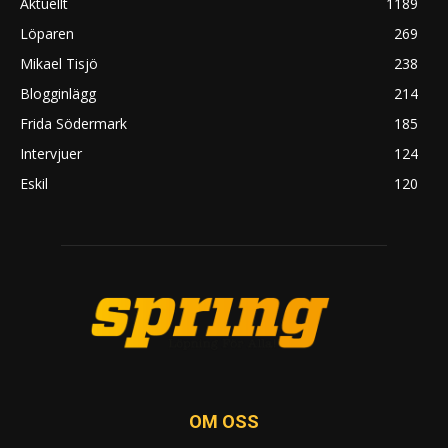
Aktuellt
1189
Löparen
269
Mikael Tisjö
238
Blogginlägg
214
Frida Södermark
185
Intervjuer
124
Eskil
120
OM OSS