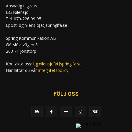
Ansvarig utgivare:
BG Nilensjö
Tel: 070-226 99 95
Epost: bg.nilensjo[at]springlfa.se
Spring Kommunikation AB
Görslövsvägen 8
263 71 Jonstorp
Kontakta oss:
bg.nilensjo[at]springlfa.se
Här hittar du vår
Integritetspolicy
FÖLJ OSS