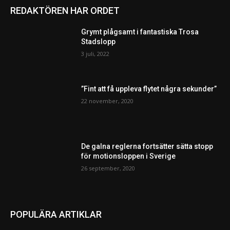
REDAKTÖREN HAR ORDET
Grymt plågsamt i fantastiska Trosa
Stadslopp
3 juli, 2022
”Fint att få uppleva flytet några sekunder”
22 november, 2020
De galna reglerna fortsätter sätta stopp
för motionsloppen i Sverige
26 september, 2020
POPULÄRA ARTIKLAR