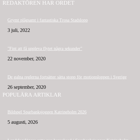
REDAKTÖREN HAR ORDET
Grymt plågsamt i fantastiska Trosa Stadslopp
3 juli, 2022
”Fint att få uppleva flytet några sekunder”
22 november, 2020
De galna reglerna fortsätter sätta stopp för motionsloppen i Sverige
26 september, 2020
POPULÄRA ARTIKLAR
Bildspel Sparbanksjoggen Katrineholm 2026
5 augusti, 2026