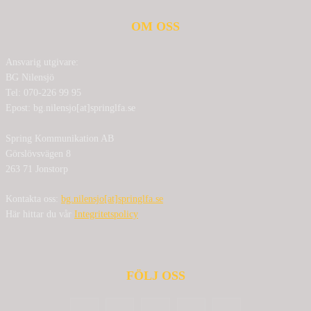
OM OSS
Ansvarig utgivare:
BG Nilensjö
Tel: 070-226 99 95
Epost: bg.nilensjo[at]springlfa.se
Spring Kommunikation AB
Görslövsvägen 8
263 71 Jonstorp
Kontakta oss:
bg.nilensjo[at]springlfa.se
Här hittar du vår
Integritetspolicy
FÖLJ OSS