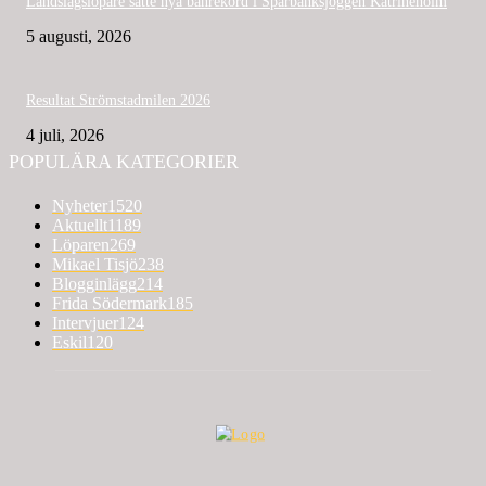
Landslagslöpare satte nya banrekord i Sparbanksjoggen Katrineholm
5 augusti, 2026
Resultat Strömstadmilen 2026
4 juli, 2026
POPULÄRA KATEGORIER
Nyheter
1520
Aktuellt
1189
Löparen
269
Mikael Tisjö
238
Blogginlägg
214
Frida Södermark
185
Intervjuer
124
Eskil
120