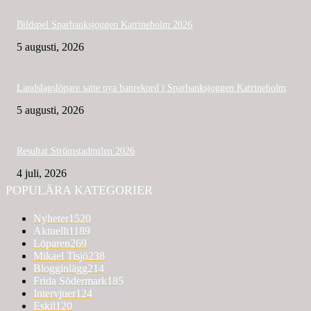
Bildspel Sparbanksjoggen Katrineholm 2026
5 augusti, 2026
Landslagslöpare satte nya banrekord i Sparbanksjoggen Katrineholm
5 augusti, 2026
Resultat Strömstadmilen 2026
4 juli, 2026
POPULÄRA KATEGORIER
Nyheter
1520
Aktuellt
1189
Löparen
269
Mikael Tisjö
238
Blogginlägg
214
Frida Södermark
185
Intervjuer
124
Eskil
120