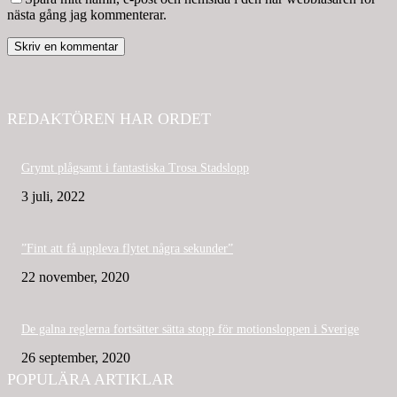
nästa gång jag kommenterar.
REDAKTÖREN HAR ORDET
Grymt plågsamt i fantastiska Trosa Stadslopp
3 juli, 2022
”Fint att få uppleva flytet några sekunder”
22 november, 2020
De galna reglerna fortsätter sätta stopp för motionsloppen i Sverige
26 september, 2020
POPULÄRA ARTIKLAR