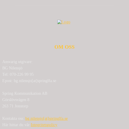
OM OSS
Ansvarig utgivare:
BG Nilensjö
Tel: 070-226 99 95
Epost: bg.nilensjo[at]springlfa.se
Spring Kommunikation AB
Görslövsvägen 8
263 71 Jonstorp
Kontakta oss:
bg.nilensjo[at]springlfa.se
Här hittar du vår
Integritetspolicy