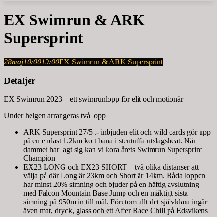
EX Swimrun & ARK
Supersprint
28
maj
10:00
19:00
EX Swimrun & ARK Supersprint
Detaljer
EX Swimrun 2023 – ett swimrunlopp för elit och motionär
Under helgen arrangeras två lopp
ARK Supersprint 27/5 .- inbjuden elit och wild cards gör upp
på en endast 1.2km kort bana i stentuffa utslagsheat. När
dammet har lagt sig kan vi kora årets Swimrun Supersprint
Champion
EX23 LONG och EX23 SHORT – två olika distanser att
välja på där Long är 23km och Short är 14km. Båda loppen
har minst 20% simning och bjuder på en häftig avslutning
med Falcon Mountain Base Jump och en mäktigt sista
simning på 950m in till mål. Förutom allt det självklara ingår
även mat, dryck, glass och ett After Race Chill på Edsvikens