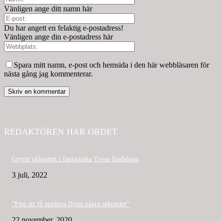
Vänligen ange ditt namn här
Du har angett en felaktig e-postadress!
Vänligen ange din e-postadress här
Spara mitt namn, e-post och hemsida i den här webbläsaren för
nästa gång jag kommenterar.
REDAKTÖREN HAR ORDET
Grymt plågsamt i fantastiska Trosa Stadslopp
3 juli, 2022
”Fint att få uppleva flytet några sekunder”
22 november, 2020