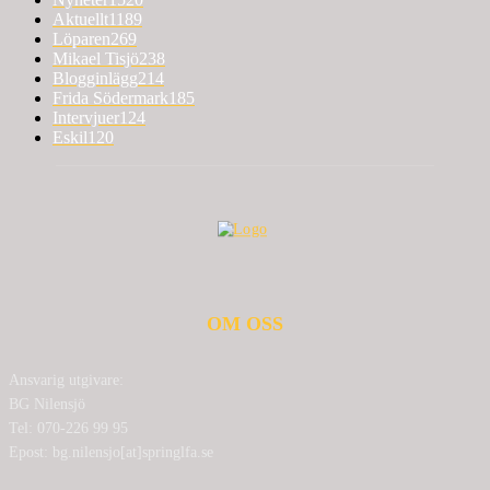
Aktuellt
1189
Löparen
269
Mikael Tisjö
238
Blogginlägg
214
Frida Södermark
185
Intervjuer
124
Eskil
120
OM OSS
Ansvarig utgivare:
BG Nilensjö
Tel: 070-226 99 95
Epost: bg.nilensjo[at]springlfa.se