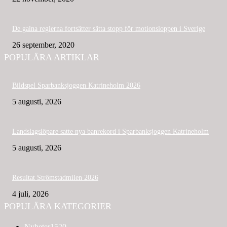
De galna reglerna fortsätter sätta stopp för motionsloppen i Sverige
26 september, 2020
POPULÄRA ARTIKLAR
Bildspel Sparbanksjoggen Katrineholm 2026
5 augusti, 2026
Landslagslöpare satte nya banrekord i Sparbanksjoggen Katrineholm
5 augusti, 2026
Resultat Strömstadmilen 2026
4 juli, 2026
POPULÄRA KATEGORIER
Nyheter
1520