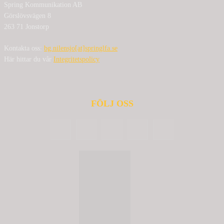
Spring Kommunikation AB
Görslövsvägen 8
263 71 Jonstorp
Kontakta oss:
bg.nilensjo[at]springlfa.se
Här hittar du vår
Integritetspolicy
FÖLJ OSS