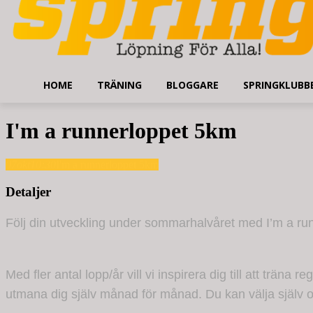
HOME
TRÄNING
BLOGGARE
SPRINGKLUBB
I'm a runnerloppet 5km
07
okt
10:30
I'm a runnerloppet 5km
Detaljer
Följ din utveckling under sommarhalvåret med I’m a runne
Med fler antal lopp/år vill vi inspirera dig till att träna
utmana dig själv månad för månad. Du kan välja själv om