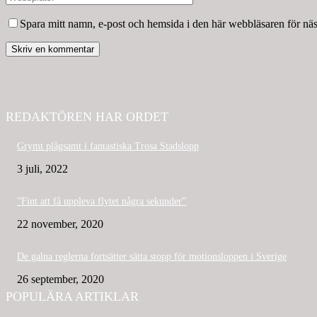
Spara mitt namn, e-post och hemsida i den här webbläsaren för nä
REDAKTÖREN HAR ORDET
Grymt plågsamt i fantastiska Trosa Stadslopp
3 juli, 2022
”Fint att få uppleva flytet några sekunder”
22 november, 2020
De galna reglerna fortsätter sätta stopp för motionsloppen i Sverige
26 september, 2020
POPULÄRA ARTIKLAR