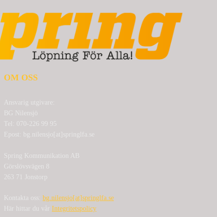
OM OSS
Ansvarig utgivare:
BG Nilensjö
Tel: 070-226 99 95
Epost: bg.nilensjo[at]springlfa.se
Spring Kommunikation AB
Görslövsvägen 8
263 71 Jonstorp
Kontakta oss:
bg.nilensjo[at]springlfa.se
Här hittar du vår
Integritetspolicy