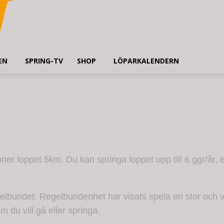
EN
SPRING-TV
SHOP
LÖPARKALENDERN
r loppet 5km. Du kan springa loppet upp till 6 ggr/år, en
 regelbundet. Regelbundenhet har visats spela en stor och vi
 du vill gå eller springa.