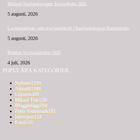
Bildspel Sparbanksjoggen Katrineholm 2026
5 augusti, 2026
Landslagslöpare satte nya banrekord i Sparbanksjoggen Katrineholm
5 augusti, 2026
Resultat Strömstadmilen 2026
4 juli, 2026
POPULÄRA KATEGORIER
Nyheter
1520
Aktuellt
1189
Löparen
269
Mikael Tisjö
238
Blogginlägg
214
Frida Södermark
185
Intervjuer
124
Eskil
120