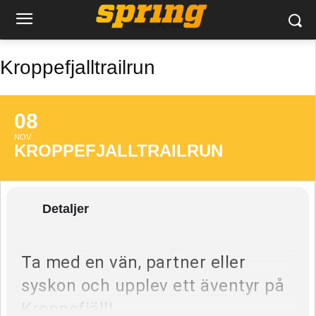
Kroppefjalltrailrun
08
NOV
KROPPEFJALLTRAILRUN
Detaljer
Ta med en vän, partner eller
syskon och upplev ett äventyr på
Kroppefjäll!