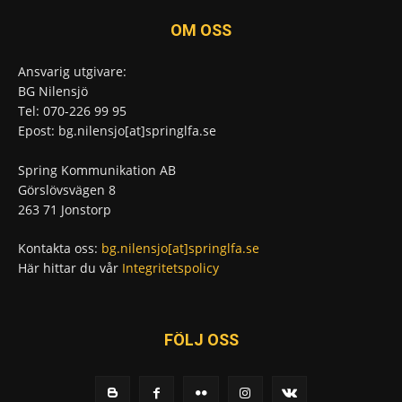
OM OSS
Ansvarig utgivare:
BG Nilensjö
Tel: 070-226 99 95
Epost: bg.nilensjo[at]springlfa.se
Spring Kommunikation AB
Görslövsvägen 8
263 71 Jonstorp
Kontakta oss:
bg.nilensjo[at]springlfa.se
Här hittar du vår
Integritetspolicy
FÖLJ OSS