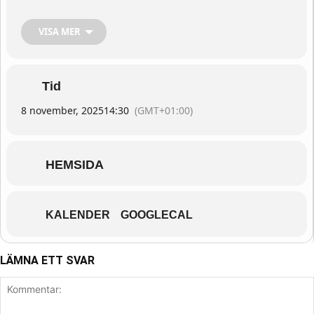
Efter loppet kan ni värma er i
VISA MER
bastun, ta ett uppfriskande dopp i
tjärnet
och sedan somna gott på
Tid
Kroppefjäll B&B.
8 november, 2025
14:30
(GMT+01:00)
HEMSIDA
Vågar du?
KALENDER
GOOGLECAL
LÄMNA ETT SVAR