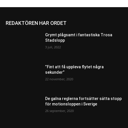
REDAKTÖREN HAR ORDET
Grymt plågsamt i fantastiska Trosa
Stadslopp
3 juli, 2022
”Fint att få uppleva flytet några
sekunder”
22 november, 2020
De galna reglerna fortsätter sätta stopp
för motionsloppen i Sverige
26 september, 2020