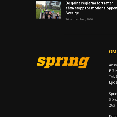
De galna reglerna fortsätter
sätta stopp för motionsloppen
Sverige
26 september, 2020
OM
Ansv
BG N
Tel:
Epost
Spri
Görs
263 
Kont