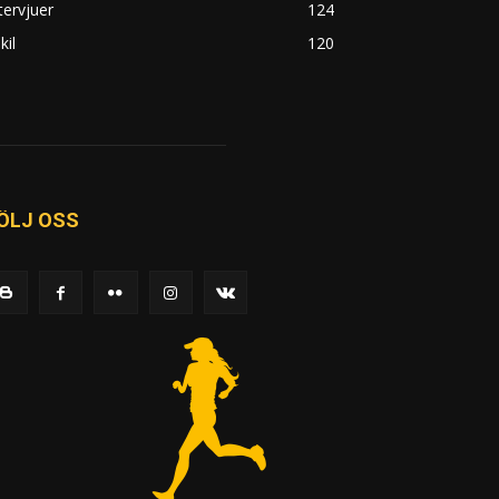
tervjuer
124
kil
120
ÖLJ OSS