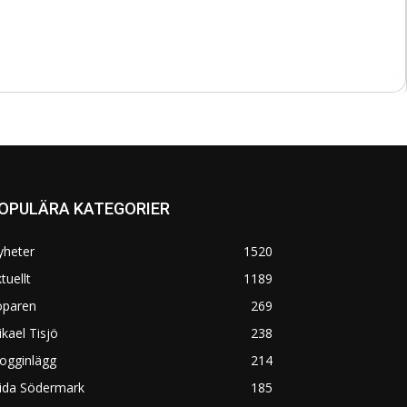
OPULÄRA KATEGORIER
yheter
1520
tuellt
1189
öparen
269
kael Tisjö
238
ogginlägg
214
rida Södermark
185