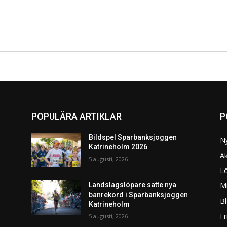
POPULÄRA ARTIKLAR
P
Bildspel Sparbanksjoggen
N
Katrineholm 2026
Ak
5 augusti, 2026
L
Mi
Landslagslöpare satte nya
banrekord i Sparbanksjoggen
Bl
Katrineholm
F
5 augusti, 2026