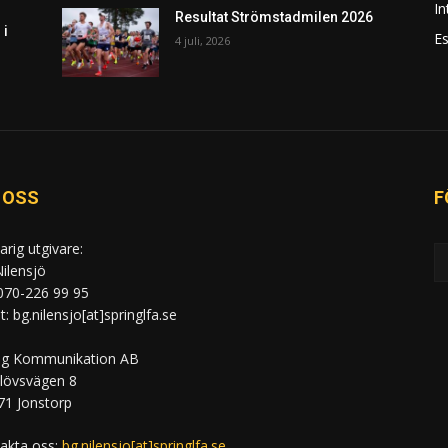
In
Resultat Strömstadmilen 2026
 i
Es
4 juli, 2026
 OSS
F
arig utgivare:
ilensjö
 070-226 99 95
: bg.nilensjo[at]springlfa.se
ng Kommunikation AB
lövsvägen 8
71 Jonstorp
akta oss:
bg.nilensjo[at]springlfa.se