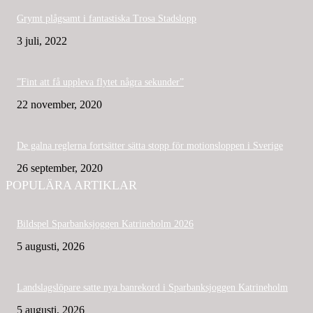
Grymt plågsamt i fantastiska Trosa Stadslopp
3 juli, 2022
”Fint att få uppleva flytet några sekunder”
22 november, 2020
De galna reglerna fortsätter sätta stopp för motionsloppen i Sverige
26 september, 2020
POPULÄRA ARTIKLAR
Bildspel Sparbanksjoggen Katrineholm 2026
5 augusti, 2026
Landslagslöpare satte nya banrekord i Sparbanksjoggen Katrineholm
5 augusti, 2026