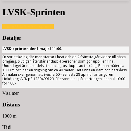
LVSK-Sprinten
01
maj
11:00
LVSK-Sprinten
Detaljer
LVSK-sprinten den1 maj kl 11:00.
En sprinttävling där man startar i heat och de 2 främsta går vidare till nästa
omgång. Slutligen återstår endast 4 personer som gör upp i en final.
Underlaget är mestadels sten och grus i kuperad terräng. Banan mäter ca
1000 m och har en stigning om ca 40 meter. Det finns en dam och herrklass.
Anmälan sker genom att Swisha 60:- senasts 28 april till arrangören
Lidköpings VSK på 1230499129. Efteranmälan på startdagen innan kl 10:00
för 100:-.
Visa mer
Distans
1000 m
Tid