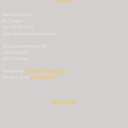
Ansvarig utgivare:
BG Nilensjö
Tel: 070-226 99 95
Epost: bg.nilensjo[at]springlfa.se
Spring Kommunikation AB
Görslövsvägen 8
263 71 Jonstorp
Kontakta oss:
bg.nilensjo[at]springlfa.se
Här hittar du vår
Integritetspolicy
FÖLJ OSS