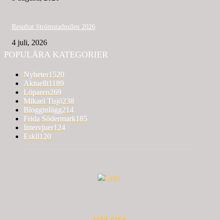
Resultat Strömstadmilen 2026
4 juli, 2026
POPULÄRA KATEGORIER
Nyheter
1520
Aktuellt
1189
Löparen
269
Mikael Tisjö
238
Blogginlägg
214
Frida Södermark
185
Intervjuer
124
Eskil
120
OM OSS