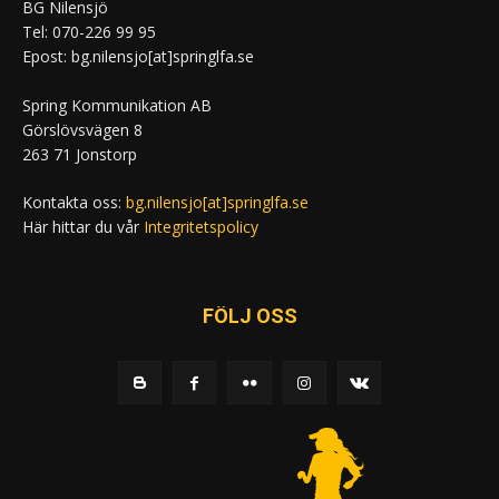
BG Nilensjö
Tel: 070-226 99 95
Epost: bg.nilensjo[at]springlfa.se
Spring Kommunikation AB
Görslövsvägen 8
263 71 Jonstorp
Kontakta oss:
bg.nilensjo[at]springlfa.se
Här hittar du vår
Integritetspolicy
FÖLJ OSS