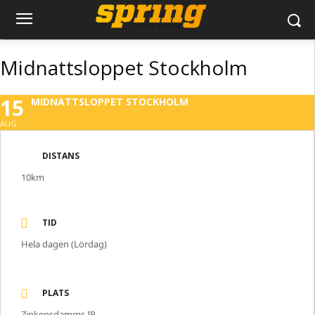
Midnattsloppet Stockholm
15
MIDNATTSLOPPET STOCKHOLM
AUG
DISTANS
10km
TID
Hela dagen (Lördag)
PLATS
Zinkensdamms IP