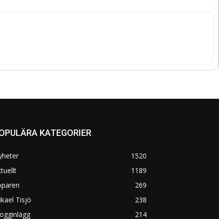
OPULÄRA KATEGORIER
yheter
1520
tuellt
1189
öparen
269
kael Tisjö
238
ogginlägg
214