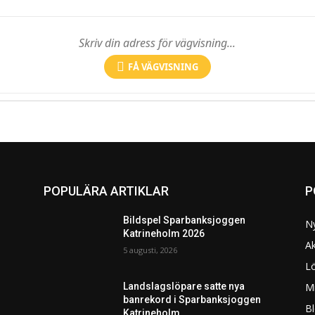
FÅ VÄGVISNING
POPULÄRA ARTIKLAR
P
Bildspel Sparbanksjoggen
N
Katrineholm 2026
Ak
5 augusti, 2026
L
Mi
Landslagslöpare satte nya
banrekord i Sparbanksjoggen
Bl
Katrineholm