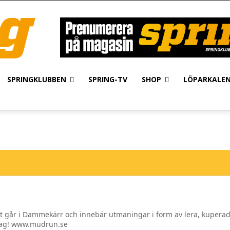
SPRINGKLUBBEN
SPRING-TV
SHOP
LÖPARKALE
 går i Dammekärr och innebär utmaningar i form av lera, kuperad t
 lag! www.mudrun.se