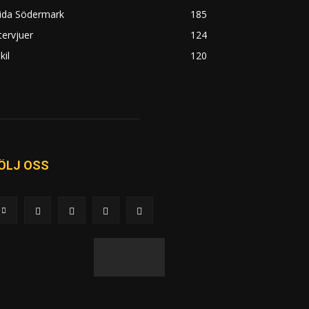
rida Södermark
185
tervjuer
124
kil
120
ÖLJ OSS