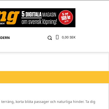
NDERN
0,00 SEK
erräng, korta blöta passager och naturliga hinder. Ta dig