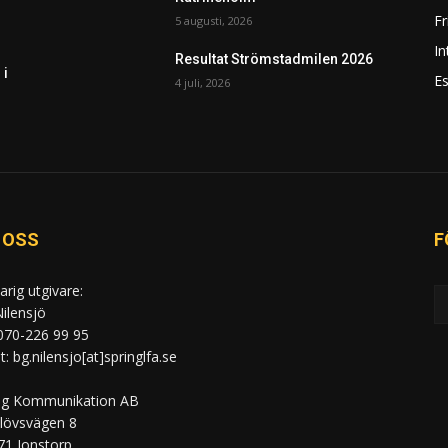
F
5 augusti, 2026
In
Resultat Strömstadmilen 2026
 i
Es
4 juli, 2026
 OSS
F
arig utgivare:
ilensjö
 070-226 99 95
: bg.nilensjo[at]springlfa.se
ng Kommunikation AB
lövsvägen 8
71 Jonstorp