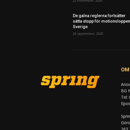
22 november, 2020
De galna reglerna fortsätter
sätta stopp för motionsloppen
Sverige
26 september, 2020
OM
Ansv
BG N
Tel:
Epost
Spri
Görs
263 