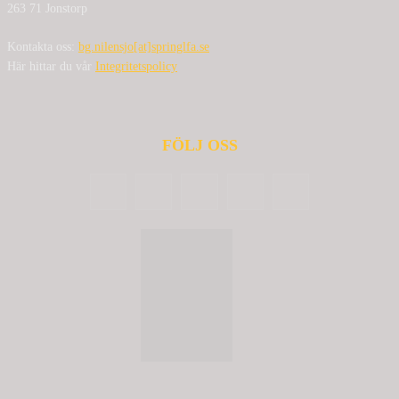
263 71 Jonstorp
Kontakta oss:
bg.nilensjo[at]springlfa.se
Här hittar du vår
Integritetspolicy
FÖLJ OSS