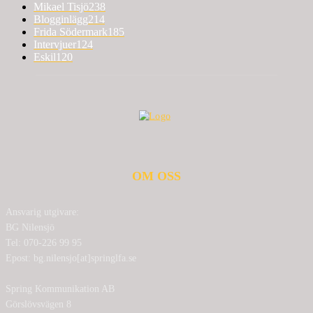
Mikael Tisjö
238
Blogginlägg
214
Frida Södermark
185
Intervjuer
124
Eskil
120
OM OSS
Ansvarig utgivare:
BG Nilensjö
Tel: 070-226 99 95
Epost: bg.nilensjo[at]springlfa.se
Spring Kommunikation AB
Görslövsvägen 8