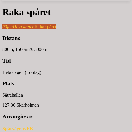
Raka spåret
03
feb
Hela dagen
Raka spåret
Distans
800m, 1500m & 3000m
Tid
Hela dagen (Lördag)
Plats
Sätrahallen
127 36 Skärholmen
Arrangör är
Spårvägens FK