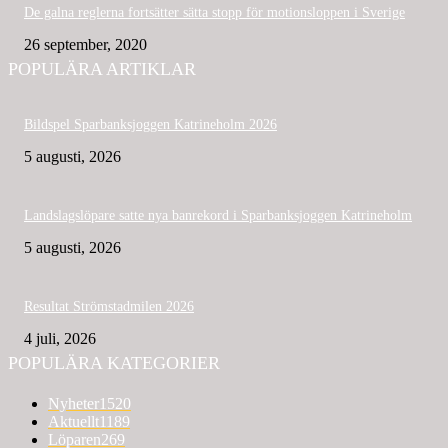
De galna reglerna fortsätter sätta stopp för motionsloppen i Sverige
26 september, 2020
POPULÄRA ARTIKLAR
Bildspel Sparbanksjoggen Katrineholm 2026
5 augusti, 2026
Landslagslöpare satte nya banrekord i Sparbanksjoggen Katrineholm
5 augusti, 2026
Resultat Strömstadmilen 2026
4 juli, 2026
POPULÄRA KATEGORIER
Nyheter
1520
Aktuellt
1189
Löparen
269