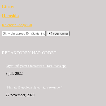
Läs mer
Hemsida
Kalender
GoogleCal
Få vägvisning
REDAKTÖREN HAR ORDET
Grymt plågsamt i fantastiska Trosa Stadslopp
3 juli, 2022
”Fint att få uppleva flytet några sekunder”
22 november, 2020