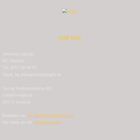
OM OSS
Ansvarig utgivare:
BG Nilensjö
Tel: 070-226 99 95
Epost: bg.nilensjo[at]springlfa.se
Spring Kommunikation AB
Görslövsvägen 8
263 71 Jonstorp
Kontakta oss:
bg.nilensjo[at]springlfa.se
Här hittar du vår
Integritetspolicy