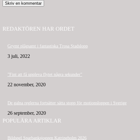
REDAKTÖREN HAR ORDET
Grymt plågsamt i fantastiska Trosa Stadslopp
3 juli, 2022
”Fint att få uppleva flytet några sekunder”
22 november, 2020
De galna reglerna fortsätter sätta stopp för motionsloppen i Sverige
26 september, 2020
POPULÄRA ARTIKLAR
Bildspel Sparbanksjoggen Katrineholm 2026