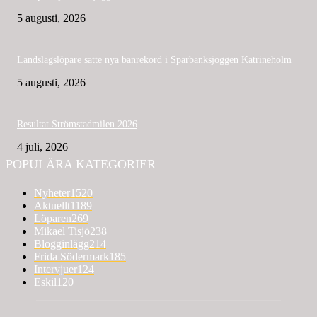
5 augusti, 2026
Landslagslöpare satte nya banrekord i Sparbanksjoggen Katrineholm
5 augusti, 2026
Resultat Strömstadmilen 2026
4 juli, 2026
POPULÄRA KATEGORIER
Nyheter
1520
Aktuellt
1189
Löparen
269
Mikael Tisjö
238
Blogginlägg
214
Frida Södermark
185
Intervjuer
124
Eskil
120