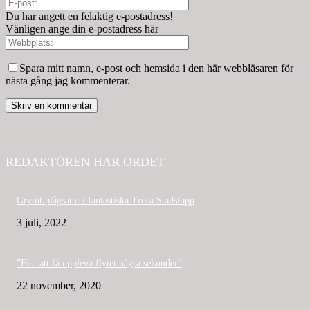
Du har angett en felaktig e-postadress!
Vänligen ange din e-postadress här
Spara mitt namn, e-post och hemsida i den här webbläsaren för
nästa gång jag kommenterar.
REDAKTÖREN HAR ORDET
Grymt plågsamt i fantastiska Trosa Stadslopp
3 juli, 2022
”Fint att få uppleva flytet några sekunder”
22 november, 2020