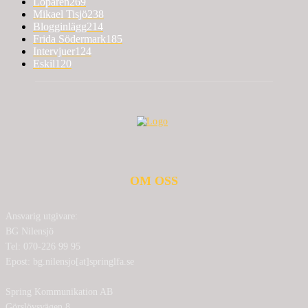
Löparen
269
Mikael Tisjö
238
Blogginlägg
214
Frida Södermark
185
Intervjuer
124
Eskil
120
OM OSS
Ansvarig utgivare:
BG Nilensjö
Tel: 070-226 99 95
Epost: bg.nilensjo[at]springlfa.se
Spring Kommunikation AB
Görslövsvägen 8