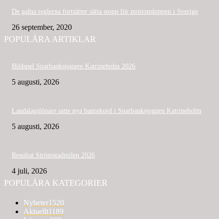
De galna reglerna fortsätter sätta stopp för motionsloppen i Sverige
26 september, 2020
POPULÄRA ARTIKLAR
Bildspel Sparbanksjoggen Katrineholm 2026
5 augusti, 2026
Landslagslöpare satte nya banrekord i Sparbanksjoggen Katrineholm
5 augusti, 2026
Resultat Strömstadmilen 2026
4 juli, 2026
POPULÄRA KATEGORIER
Nyheter
1520
Aktuellt
1189