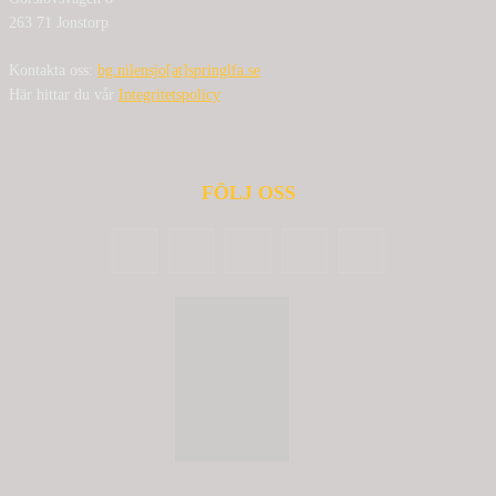
263 71 Jonstorp
Kontakta oss:
bg.nilensjo[at]springlfa.se
Här hittar du vår
Integritetspolicy
FÖLJ OSS