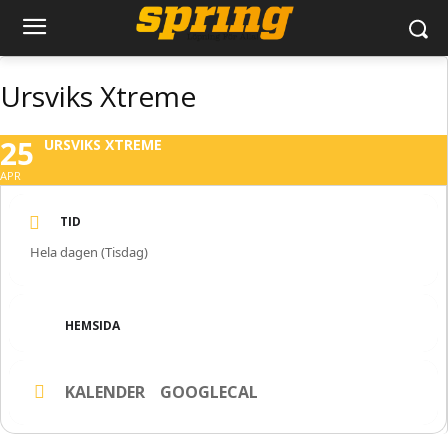
Ursviks Xtreme
25
URSVIKS XTREME
APR
TID
Hela dagen (Tisdag)
HEMSIDA
KALENDER
GOOGLECAL