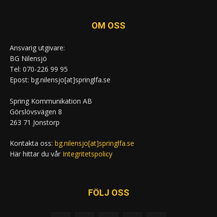
OM OSS
Ansvarig utgivare:
BG Nilensjö
Tel: 070-226 99 95
Epost: bg.nilensjo[at]springlfa.se
Spring Kommunikation AB
Görslövsvägen 8
263 71 Jonstorp
Kontakta oss:
bg.nilensjo[at]springlfa.se
Här hittar du vår
Integritetspolicy
FÖLJ OSS