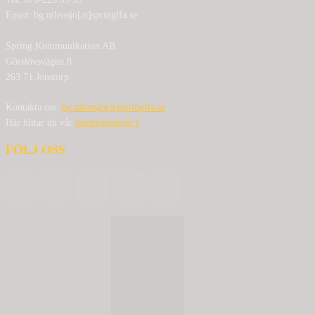
Epost: bg.nilensjo[at]springlfa.se
Spring Kommunikation AB
Görslövsvägen 8
263 71 Jonstorp
Kontakta oss:
bg.nilensjo[at]springlfa.se
Här hittar du vår
Integritetspolicy
FÖLJ OSS