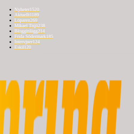
Nyheter
1520
Aktuellt
1189
Löparen
269
Mikael Tisjö
238
Blogginlägg
214
Frida Södermark
185
Intervjuer
124
Eskil
120