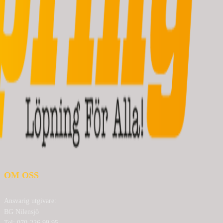
OM OSS
Ansvarig utgivare:
BG Nilensjö
Tel: 070-226 99 95