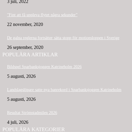
3 juli, 2022
”Fint att få uppleva flytet några sekunder”
22 november, 2020
De galna reglerna fortsätter sätta stopp för motionsloppen i Sverige
26 september, 2020
POPULÄRA ARTIKLAR
Bildspel Sparbanksjoggen Katrineholm 2026
5 augusti, 2026
Landslagslöpare satte nya banrekord i Sparbanksjoggen Katrineholm
5 augusti, 2026
Resultat Strömstadmilen 2026
4 juli, 2026
POPULÄRA KATEGORIER