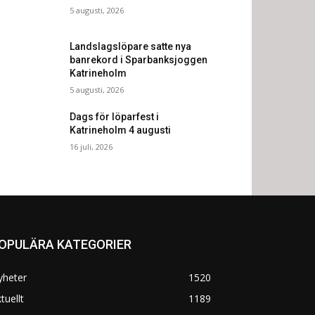
5 augusti, 2026
Landslagslöpare satte nya
banrekord i Sparbanksjoggen
Katrineholm
5 augusti, 2026
Dags för löparfest i
Katrineholm 4 augusti
16 juli, 2026
OPULÄRA KATEGORIER
yheter
1520
tuellt
1189