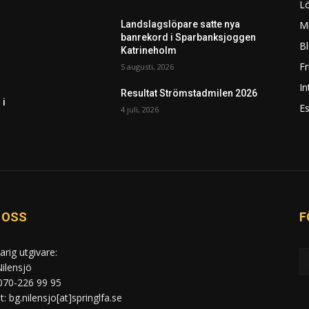
L
Mi
Landslagslöpare satte nya
banrekord i Sparbanksjoggen
Bl
Katrineholm
F
5 augusti, 2026
In
Resultat Strömstadmilen 2026
 i
Es
4 juli, 2026
 OSS
F
arig utgivare:
ilensjö
 070-226 99 95
: bg.nilensjo[at]springlfa.se