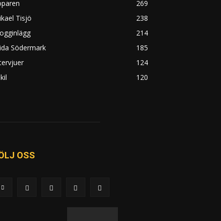
öparen
269
kael Tisjö
238
ogginlägg
214
rida Södermark
185
tervjuer
124
kil
120
ÖLJ OSS