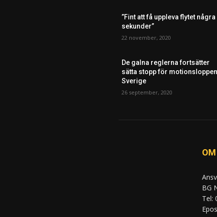
”Fint att få uppleva flytet några
sekunder”
22 november, 2020
De galna reglerna fortsätter
sätta stopp för motionsloppen
Sverige
26 september, 2020
OM
Ansv
BG N
Tel:
Epost