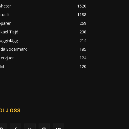
yheter
1520
tuellt
1188
öparen
269
kael Tisjö
238
ogginlägg
214
rida Södermark
185
tervjuer
124
kil
120
ÖLJ OSS