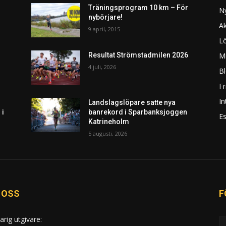
Träningsprogram 10 km – För
N
nybörjare!
Ak
9 april, 2015
L
Mi
Resultat Strömstadmilen 2026
4 juli, 2026
Bl
F
In
Landslagslöpare satte nya
 i
banrekord i Sparbanksjoggen
Es
Katrineholm
5 augusti, 2026
 OSS
F
arig utgivare: