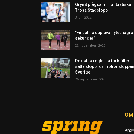
Grymt plågsamt i fantastiska
Trosa Stadslopp
3 juli, 2022
”Fint att få uppleva flytet några
sekunder”
22 november, 2020
De galna reglerna fortsätter
sätta stopp för motionsloppen
Sverige
26 september, 2020
OM
Ansv