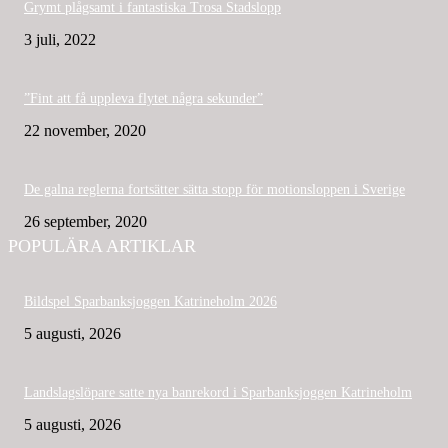
Grymt plågsamt i fantastiska Trosa Stadslopp
3 juli, 2022
”Fint att få uppleva flytet några sekunder”
22 november, 2020
De galna reglerna fortsätter sätta stopp för motionsloppen i Sverige
26 september, 2020
POPULÄRA ARTIKLAR
Bildspel Sparbanksjoggen Katrineholm 2026
5 augusti, 2026
Landslagslöpare satte nya banrekord i Sparbanksjoggen Katrineholm
5 augusti, 2026