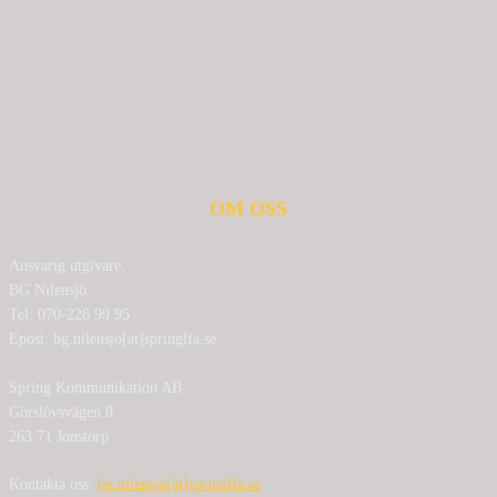
OM OSS
Ansvarig utgivare:
BG Nilensjö
Tel: 070-226 99 95
Epost: bg.nilensjo[at]springlfa.se
Spring Kommunikation AB
Görslövsvägen 8
263 71 Jonstorp
Kontakta oss:
bg.nilensjo[at]springlfa.se