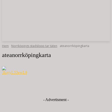
Hem
Norrköpings stadslopp tar täten
ateanorrköpingkarta
ateanorrköpingkarta
- Advertisment -