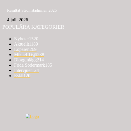
Resultat Strömstadmilen 2026
4 juli, 2026
POPULÄRA KATEGORIER
Nyheter
1520
Aktuellt
1189
Löparen
269
Mikael Tisjö
238
Blogginlägg
214
Frida Södermark
185
Intervjuer
124
Eskil
120