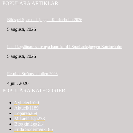
POPULÄRA ARTIKLAR
Bildspel Sparbanksjoggen Katrineholm 2026
5 augusti, 2026
Landslagslöpare satte nya banrekord i Sparbanksjoggen Katrineholm
5 augusti, 2026
Resultat Strömstadmilen 2026
4 juli, 2026
POPULÄRA KATEGORIER
Nyheter
1520
Aktuellt
1189
Löparen
269
Mikael Tisjö
238
Blogginlägg
214
Frida Södermark
185