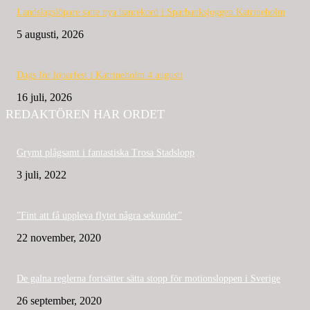
Landslagslöpare satte nya banrekord i Sparbanksjoggen Katrineholm
5 augusti, 2026
Dags för löparfest i Katrineholm 4 augusti
16 juli, 2026
REDAKTÖREN HAR ORDET
Grymt plågsamt i fantastiska Trosa Stadslopp
3 juli, 2022
”Fint att få uppleva flytet några sekunder”
22 november, 2020
De galna reglerna fortsätter sätta stopp för motionsloppen i Sverige
26 september, 2020