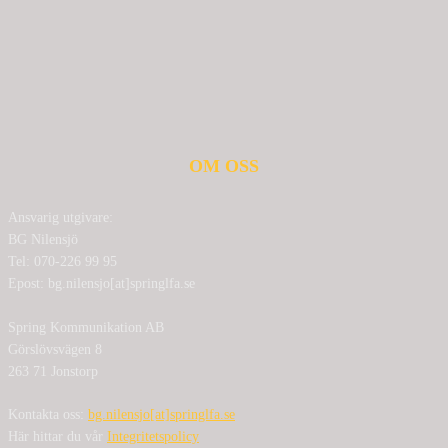
OM OSS
Ansvarig utgivare:
BG Nilensjö
Tel: 070-226 99 95
Epost: bg.nilensjo[at]springlfa.se
Spring Kommunikation AB
Görslövsvägen 8
263 71 Jonstorp
Kontakta oss:
bg.nilensjo[at]springlfa.se
Här hittar du vår
Integritetspolicy